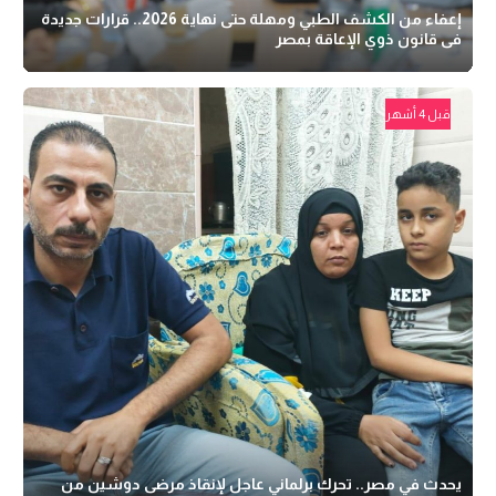
إعفاء من الكشف الطبي ومهلة حتى نهاية 2026.. قرارات جديدة
فى قانون ذوي الإعاقة بمصر
قبل 4 أشهر
يحدث في مصر.. تحرك برلماني عاجل لإنقاذ مرضى دوشين من