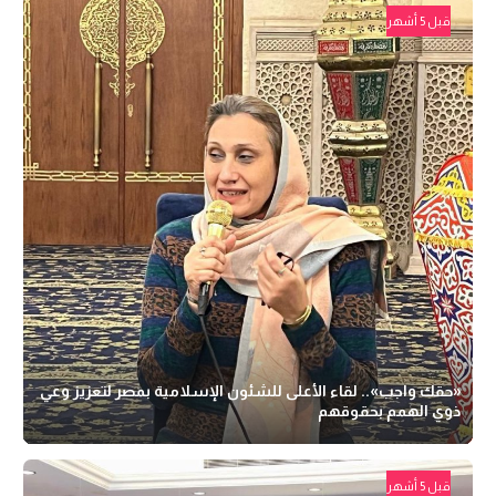
قبل 5 أشهر
«حقك واجب».. لقاء الأعلى للشئون الإسلامية بمصر لتعزيز وعي
ذوي الهمم بحقوقهم
قبل 5 أشهر