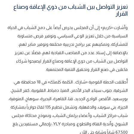
تعزيز التواصل بين الشباب من ذوي الإعاقة وصناع
القرار
وأشارت «كريم» إلى أن المجلس يحرص أيضاً على دمج الشباب في الحياة
السياسية من خلال تعزيز الوعي السياسي، وتوفير فرص متساوية
للمشاركة، وتمكينهم عبر برامج تدريبية مختلفة وتوفير منابر لهم،
بالإضافة إلى إسناد عدد من المناصب القيادية لهم، فضلاً عن تعزيز
التواصل بين الشباب من ذوي الإعاقة وصناع القرار ليصبحوا شركاء
فاعلين في صنع القرار وتحقيق التنمية المجتمعية.
أُطلقت الحملة القومية «شارك.. الكلمة كلمتك» في 18 محافظة هي:
الشرقية، جنوب سيناء، البحر الأحمر، المنيا، دمياط، القليوبية، كفر الشيخ،
بورسعيد، الأقصر، الوادي الجديد، قنا، القاهرة، البحيرة، سوهاج، المنوفية،
الجيزة، بني سويف، والدقهلية، وتشمل تنظيم 135 لقاءً حوارياً بمشاركة
شباب مراكز الشباب، وأعضاء برلمان الشباب، ونموذج محاكاة مجلس
الشيوخ، وأندية الفتاة والتطوع، ومبادرة YLY، بإجمالي مستفيدين بلغ
67,500 شاباً وشابة حتى الآن.