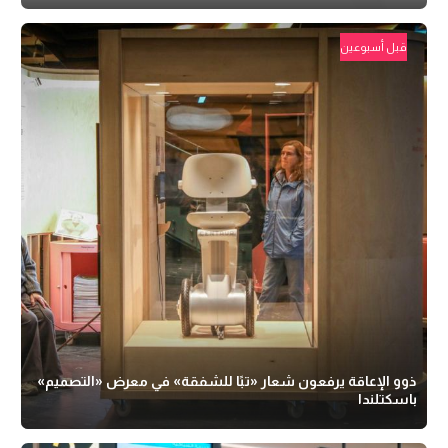
قبل أسبوعين
ذوو الإعاقة يرفعون شعار «تبًا للشفقة» في معرض «التصميم»
باسكتلندا