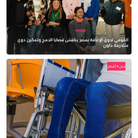
القومي لذوي الإعاقة بمصر يناقش قضايا الدمج وتمكين ذوي
متلازمة داون
قبل 4 أشهر