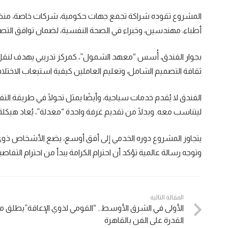
المشروع تقوده شراكة تجمع جهات حكومية، شركات خاصة، منظم
أطباء، مهندسين، وخبراء في الصحة النفسية، لضمان توافق التصم
بجوار الفندق، أُسس “معهد الشمول”، كمركز تدريبي يهدف لنق
ثقافة التصميم الشامل، وتعليم العاملين كيفية استيعاب الاختلاف
الفندق لا يُقدم خدمات سياحية، وأيضًا يمثل تحولًا في طريقة ال
ليتناسب معه. وبدلًا من تقديم غرفة واحدة “معدلة”، يُعاد هيكل
يتجاوز المشروع دوره الخدمي إلى أفق أوسع، يضع الأشخاص ذوي
وتوجه رسالة عالمية تؤكد أن احترام الكرامة يبدأ من احترام التفاص
المقالة التالية
الأولى في الشرق الأوسط.. “القومي لذوي الإعاقة”يطلق 
القدرة على الفن بالقاهرة