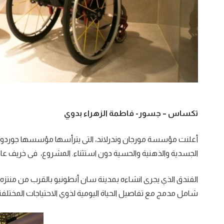
تكساس – جسور- فاطمة الزهراء بدوي
أعلنت مؤسسة مورجان وندرلاند، التى يترأسها مؤسسها جوردون
الجسدية والذهنية والحسية دون استثناء. المشروع، فى خريف عام 2026 بولاية تكسا
الفندق الذي يجرى انشاءه بمدينة سان أنطونيو بالقرب من منتزه “م
شامل مدمج مع تفاصيل الحياة اليومية لذوي الاحتياجات المختلفة