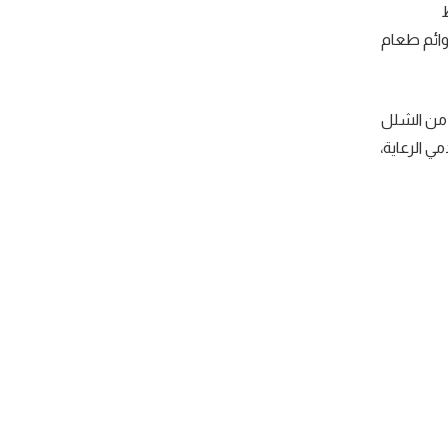
ط
وائم طعام
 من الشلل
 الرعاية،