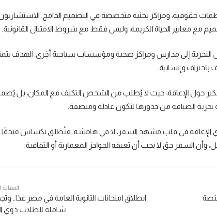
ات حقوقية، ومراكز بحثية متخصصة في التصميم الدامج. الاستشاريون
يم مع معايير الحياة الكريمة، وليس فقط مع شروط الامتثال القانونية.
ل التجربة إلى مدارس ومراكز صحية ومؤسسات سياحية أخرى. الهدف يتم
 باحتراف وإنسانية.
تفكير حول الإعاقة، حيث لا يُطلب من الشخص التكيف مع المكان، بل يُصم
ة تجربة الضيافة من جذورها لتكون عادلة ومنصفة.
 الإعاقة في قلب مشهد السفر، لا في هامشه. فتُطلق تكساس فندقًا جد
يل، وأن السفر حق لا يجب أن تعيقه الحواجز المعمارية أو الثقافية.
المقالة 
منصة
انطلاق امتحانات الثانوية العامة في مصر غدًا.. وت
شاملة للطلاب ذوي ال