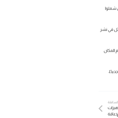
 شملوا
ثل في نشر
م المكان
يدًا،
السابقة
جهيزات
إعاقة