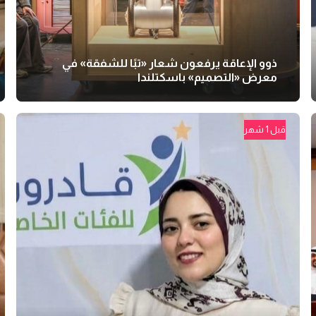
ذوو الإعاقة يرفعون شعار «تبًا للشفقة» في
معرض «التصميم» باسكتلندا
قبل 1 شهر