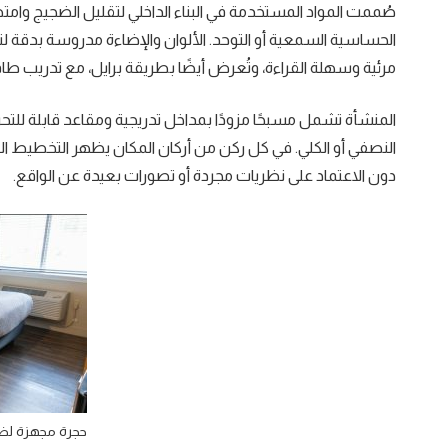
صُممت المواد المستخدمة في البناء الداخلي لتقليل الضجيج وامت
الحساسية السمعية أو التوحد. الألوان والإضاءة مدروسة بدقة ل
مرئية وسهلة القراءة، وتُعرض أيضًا بطريقة برايل، مع تدريب ط
المنشأة تشمل مسبحًا مزودًا بمداخل تدريجية ومقاعد قابلة لل
النصفي أو الكلي. في كل ركن من أركان المكان يظهر التخطيط ا
دون الاعتماد على نظريات مجردة أو تصورات بعيدة عن الواقع.
حجرة مجهزة لض