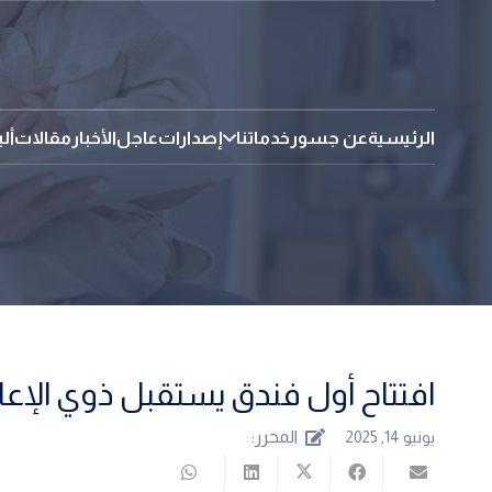
الرئيسية
عن جسور
خدماتنا
إصدارات
عاجل
الأخبار
مقالات
أل
افتتاح أول فندق يستقبل ذوي الإعاق
المحرر:
يونيو 14, 2025