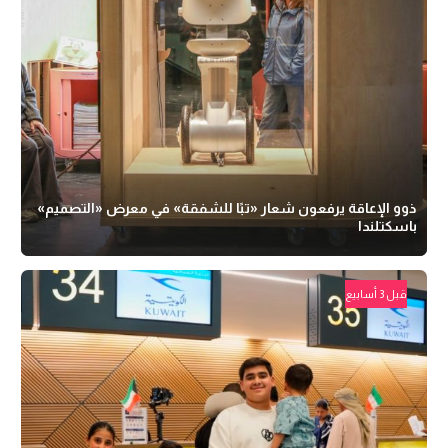
ذوو الإعاقة يرفعون شعار «تبًا للشفقة» في معرض «التصميم»
باسكتلندا
قبل 3 أسابيع