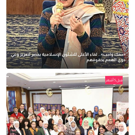
«حقك واجب».. لقاء الأعلى للشئون الإسلامية بمصر لتعزيز وعي
ذوي الهمم بحقوقهم
قبل 5 أشهر