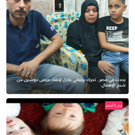
يحدث في مصر.. تحرك برلماني عاجل لإنقاذ مرضى دوشين من
شبح الإهمال
قبل 5 أشهر