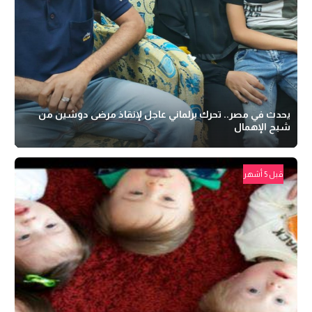
يحدث في مصر.. تحرك برلماني عاجل لإنقاذ مرضى دوشين من
شبح الإهمال
قبل 5 أشهر