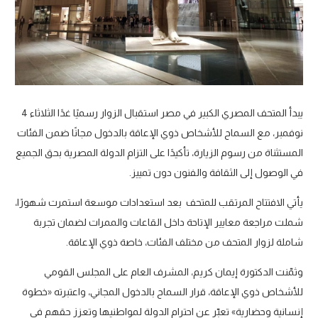
يبدأ المتحف المصري الكبير في مصر استقبال الزوار رسميًا غدًا الثلاثاء 4
نوفمبر، مع السماح للأشخاص ذوي الإعاقة بالدخول مجانًا ضمن الفئات
المستثناة من رسوم الزيارة، تأكيدًا على التزام الدولة المصرية بحق الجميع
في الوصول إلى الثقافة والفنون دون تمييز.
يأتي الافتتاح المرتقب للمتحف بعد استعدادات موسعة استمرت شهورًا،
شملت مراجعة معايير الإتاحة داخل القاعات والممرات لضمان تجربة
شاملة لزوار المتحف من مختلف الفئات، خاصة ذوي الإعاقة.
وثمّنت
الدكتورة إيمان كريم، المشرف العام على المجلس القومي
للأشخاص ذوي الإعاقة، قرار السماح بالدخول المجاني، واعتبرته «خطوة
إنسانية وحضارية» تعبّر عن احترام الدولة لمواطنيها وتعزز حقهم في