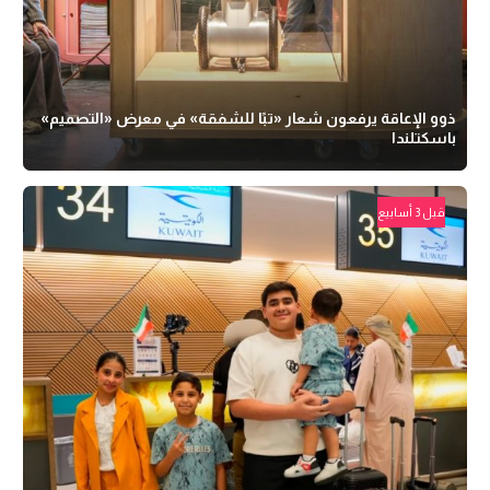
ذوو الإعاقة يرفعون شعار «تبًا للشفقة» في معرض «التصميم»
باسكتلندا
قبل 3 أسابيع