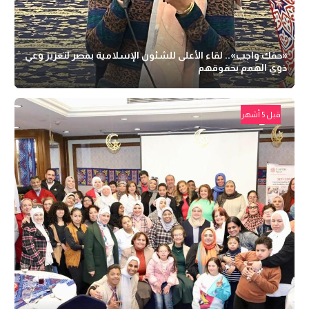
«حقك واجب».. لقاء الأعلى للشئون الإسلامية بمصر لتعزيز وعي
ذوي الهمم بحقوقهم
قبل 5 أشهر