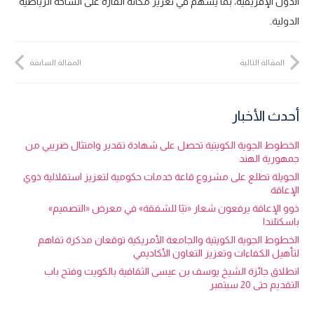
الدول الإفريقية، بما يسهم في تعزيز مكانة القارة على الساحة الرياضية
الدولية.
المقالة التالية
المقالة السابقة
أحدث الأخبار
الخطوط الجوية الكويتية تحصل على شهادة تقدير وامتثال ضريبي من
جمهورية الهند
الحويلة تطلع على مشروع قاعة خدمات حكومية لتعزيز استقلالية ذوي
الإعاقة
ذوو الإعاقة يرفعون شعار «تبًا للشفقة» في معرض «التصميم»
باسكتلندا
الخطوط الجوية الكويتية والجامعة الأمريكية توقعان مذكرة تفاهم
لتأهيل الكفاءات وتعزيز التعاون الأكاديمي
انطلاق جائزة الشيخ يوسف بن عيسى الثقافية بالكويت وفتح باب
التقديم حتى 20 سبتمبر