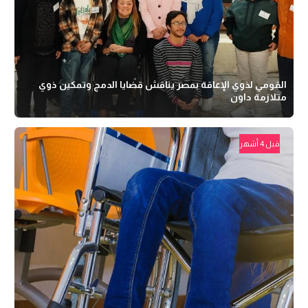
القومي لذوي الإعاقة بمصر يناقش قضايا الدمج وتمكين ذوي
متلازمة داون
قبل 4 أشهر