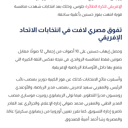
الإفريقي للكرة الطائرة
جلوس، وذلك بعد انتخابات شهدت منافسة
قوية انتهت بفوز حسنين بأغلبية ساحقة.
تفوق مصري لافت في انتخابات الاتحاد
الإفريقي
وحصل إيهاب حسنين على 10 أصوات من إجمالي 12 صوتًا، مقابل
صوتين فقط لمنافسه الرواندي، في نتيجة تعكس الثقة الكبيرة التي
يتمتع بها داخل الأوساط الرياضية الإفريقية.
وأسفرت نتائج الانتخابات كذلك عن فوز الكينية دوريز بمنصب نائب
الرئيس، والمغربي سعيد لامرينى بمنصب مدير الرياضة، والأوغندي
روبنسون مديرًا للتطوير، فيما تولى الزيمبابوي روبيرت موساري منصب
المدير الطبي، والمغربي محمد صوابي إدارة الإعلام، والجزائري عبد القادر
ناصرو إدارة التسويق، كما تقرر تعيين أورويبا من زيمبابوي سكرتيرًا عامًا،
والمصرية رشا أحمد أمينةً للصندوق.