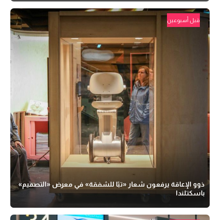
قبل أسبوعين
ذوو الإعاقة يرفعون شعار «تبًا للشفقة» في معرض «التصميم»
باسكتلندا