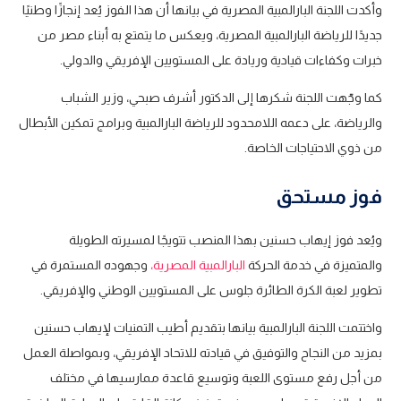
وأكدت اللجنة البارالمبية المصرية في بيانها أن هذا الفوز يُعد إنجازًا وطنيًا
جديدًا للرياضة البارالمبية المصرية، ويعكس ما يتمتع به أبناء مصر من
خبرات وكفاءات قيادية وريادة على المستويين الإفريقي والدولي.
كما وجّهت اللجنة شكرها إلى الدكتور أشرف صبحي، وزير الشباب
والرياضة، على دعمه اللامحدود للرياضة البارالمبية وبرامج تمكين الأبطال
من ذوي الاحتياجات الخاصة.
فوز مستحق
ويُعد فوز إيهاب حسنين بهذا المنصب تتويجًا لمسيرته الطويلة
والمتميزة في خدمة الحركة
البارالمبية المصرية،
وجهوده المستمرة في
تطوير لعبة الكرة الطائرة جلوس على المستويين الوطني والإفريقي.
واختتمت اللجنة البارالمبية بيانها بتقديم أطيب التمنيات لإيهاب حسنين
بمزيد من النجاح والتوفيق في قيادته للاتحاد الإفريقي، وبمواصلة العمل
من أجل رفع مستوى اللعبة وتوسيع قاعدة ممارسيها في مختلف