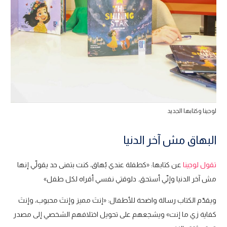
لوجينا وكتابها الجديد
البهاق مش آخر الدنيا
تقول لوجينا
عن كتابها: «كطفلة عندي بُهاق، كنت بتمنى حد يقولّي إنها
مش آخر الدنيا وإنّي أستحق. دلوقتي نفسي أقراه لكل طفل»
ويقدّم الكتاب رسالة واضحة للأطفال: «إنتَ مميز وإنتَ محبوب، وإنتَ
كفاية زي ما إنت» ويشجعهم على تحويل اختلافهم الشخصي إلى مصدر