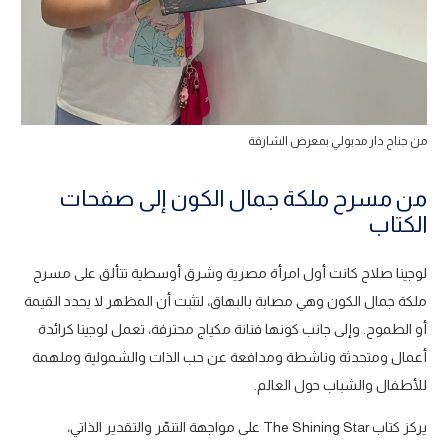
من جناح دار مدبولي بمعرض الشارقة
من مسرح ملكة جمال الكون إلى صفحات
الكتاب
لوجينا صلاح كانت أول امرأة مصرية وشرق أوسطية تتألق على مسرح
ملكة جمال الكون وهي مصابة بالبهاق، لتثبت أن المظهر لا يحدد القيمة
أو الطموح. وإلى جانب كونها فنانة مكياج محترفة، تعمل لوجينا كرائدة
أعمال ومتحدثة وناشطة ومدافعة عن حب الذات والشمولية وملهمة
للأطفال والشباب حول العالم.
يركز كتاب The Shining Star على مواجهة التنمّر والتقدير الذاتي،