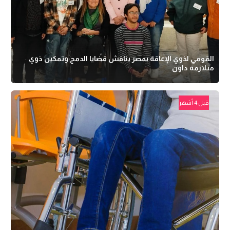
القومي لذوي الإعاقة بمصر يناقش قضايا الدمج وتمكين ذوي
متلازمة داون
قبل 4 أشهر