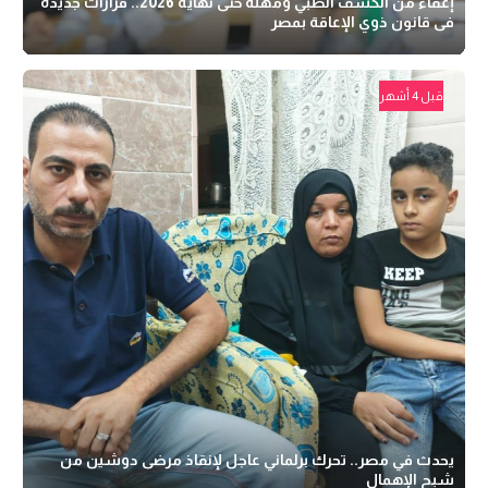
إعفاء من الكشف الطبي ومهلة حتى نهاية 2026.. قرارات جديدة
فى قانون ذوي الإعاقة بمصر
قبل 4 أشهر
يحدث في مصر.. تحرك برلماني عاجل لإنقاذ مرضى دوشين من
شبح الإهمال