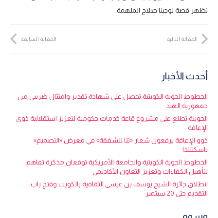
تظهر قصة لوجينا صلاح الملهمة.
المقالة التالية
المقالة السابقة
أحدث الأخبار
الخطوط الجوية الكويتية تحصل على شهادة تقدير وامتثال ضريبي من
جمهورية الهند
الحويلة تطلع على مشروع قاعة خدمات حكومية لتعزيز استقلالية ذوي
الإعاقة
ذوو الإعاقة يرفعون شعار «تبًا للشفقة» في معرض «التصميم»
باسكتلندا
الخطوط الجوية الكويتية والجامعة الأمريكية توقعان مذكرة تفاهم
لتأهيل الكفاءات وتعزيز التعاون الأكاديمي
انطلاق جائزة الشيخ يوسف بن عيسى الثقافية بالكويت وفتح باب
التقديم حتى 20 سبتمبر
وسوم