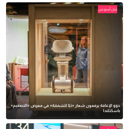
قبل أسبوعين
ذوو الإعاقة يرفعون شعار «تبًا للشفقة» في معرض «التصميم»
باسكتلندا