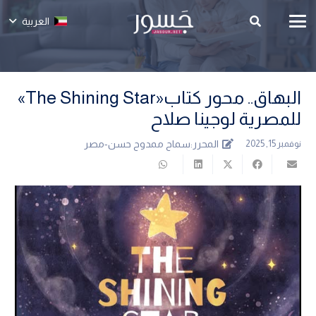
العربية
البهاق.. محور كتاب«The Shining Star»
للمصرية لوجينا صلاح
المحرر:
سماح ممدوح حسن-مصر
نوفمبر 15, 2025