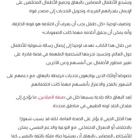
ويشجع الأطفال المصابين بالبهاق وجميع الأطفال المختلفين على
الإيمان بقدراتهم الفريدة، وتحويل التحديات إلى مصدر قوة.
وتضيف لوجينا: «كل طفل يجب أن يعرف أن اختلافه هو قوته الخارقة،
وأنه يمكن أن يحقق أحلامه مهما كانت الصعوبات»
من خلال هذا الكتاب، تهدف لوجينا إلى إيصال رسالة شمولية للأطفال
حول العالم، وتجسيد تجربتها الشخصية الملهمة في قصة قادرة على
تغيير منظور الأطفال عن أنفسهم وعن الآخرين.
خصوصًا أولئك الذين يواجهون تحديات مرتبطة بالبهاق، مع دعمهم على
الشعور بالفخر والاعتزاز بأنفسهم مهما كانت اختلافاتهم.
يُعد البهاق حالة جلدية يسببها خلل في
صبغة الميلانين
، ما يؤدي إلى
فقدان الجلد لونه الطبيعي في مناطق محددة.
هذا الخلل الجيني لا يؤثر على الصحة العامة، لكنه قد يسبب شعورًا
بالاختلاف أو الانعزال الاجتماعي. مع التوعية والدعم النفسي، يمكن
للأشخاص المصابين بالبهاق أن يعيشوا حياة مليئة بالثقة بالنفس، كما