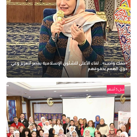
«حقك واجب».. لقاء الأعلى للشئون الإسلامية بمصر لتعزيز وعي
ذوي الهمم بحقوقهم
قبل 5 أشهر