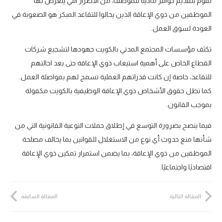
تقوم بتقديم حوافز مادية للموظف، من الأضرار التي يتعرض لها
الموظفين من ذوي الإعاقة الذين يحالوا للتقاعد المبكر هو الصعوبة في
العودة لسوق العمل.
تكثف مؤسسات المجتمع المدني بالكويت جهودها لتشجيع شركات
القطاع الخاص على أهمية استيعاب ذوي الإعاقة حتى بعد احالتهم
للتقاعد، خاصة إن كانت قدراتهم العملية تسمح لهم بمواصلة العمل.
كما تظل حقوق الأشخاص ذوي الإعاقة الوظيفية بالكويت مكفولة
بموجب القانون.
فيما ينصح بضرورة التوسع في إطلاق حملات التوعية القانونية التي من
شأنها منع حدوث أي نوع من الاستغلال للقوانين بما يخالف مصلحة
الموظفين من ذوي الإعاقة، بما يضمن استمرار تمكين ذوي الإعاقة
اقتصاديًا واجتماعيًا.
المقالة التالية
المقالة السابقة