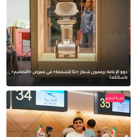
ذوو الإعاقة يرفعون شعار «تبًا للشفقة» في معرض «التصميم»
باسكتلندا
قبل 4 أسابيع