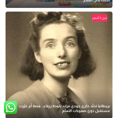
قبل 5 أشهر
بريطانيا تخلّد ذكرى جودي فرايد بلوحة زرقاء.. قصة أم غيّرت
مستقبل ذوي صعوبات التعلّم