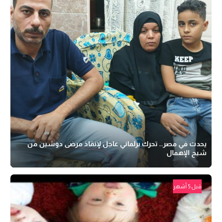
يحدث في مصر.. تحرك برلماني عاجل لإنقاذ مرضى دوشين من
شبح الإهمال
قبل 5 أشهر