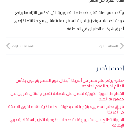
هذه الفترة من العام.
وأكدت مواصلة تنفيذ خططها التطويرية التي تعكس التزامها برفع
جودة الخدمات، وتعزيز تجربة السفر. بما يتماشى مع مكانتها كإحدى
أعرق شركات الطيران في المنطقة.
المقالة التالية
المقالة السابقة
أحدث الأخبار
«حلم» يرفع علم مصر في أمريكا..أبطال ذوو الهمم يتوجون بكأس
العالم لكرة القدم الدامجة
الخطوط الجوية الكويتية تحصل على شهادة تقدير وامتثال ضريبي من
جمهورية الهند
فريق «حلم المصري» يتوّج بلقب بطولة العالم لكرة القدم لذوي الإعاقة
في أمريكا
الحويلة تطلع على مشروع قاعة خدمات حكومية لتعزيز استقلالية ذوي
الإعاقة