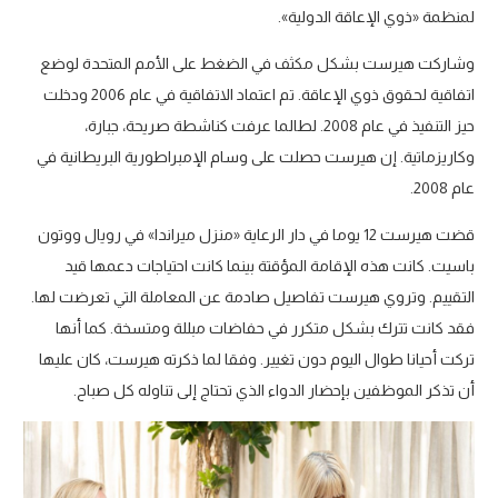
لمنظمة «ذوي الإعاقة الدولية».
وشاركت هيرست بشكل مكثف في الضغط على الأمم المتحدة لوضع
اتفاقية لحقوق ذوي الإعاقة. تم اعتماد الاتفاقية في عام 2006 ودخلت
حيز التنفيذ في عام 2008. لطالما عرفت كناشطة صريحة، جبارة،
وكاريزماتية. إن هيرست حصلت على وسام الإمبراطورية البريطانية في
عام 2008.
قضت هيرست 12 يوما في دار الرعاية «منزل ميراندا» في رويال ووتون
باسيت. كانت هذه الإقامة المؤقتة بينما كانت احتياجات دعمها قيد
التقييم. وتروي هيرست تفاصيل صادمة عن المعاملة التي تعرضت لها.
فقد كانت تترك بشكل متكرر في حفاضات مبللة ومتسخة. كما أنها
تركت أحيانا طوال اليوم دون تغيير. وفقا لما ذكرته هيرست، كان عليها
أن تذكر الموظفين بإحضار الدواء الذي تحتاج إلى تناوله كل صباح.