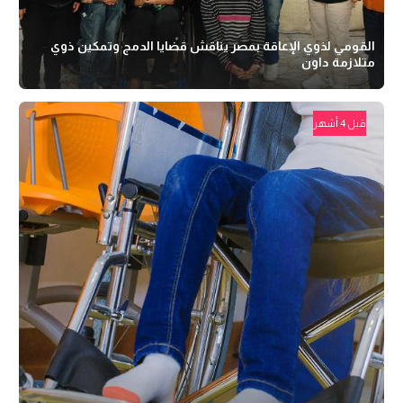
القومي لذوي الإعاقة بمصر يناقش قضايا الدمج وتمكين ذوي
متلازمة داون
قبل 4 أشهر