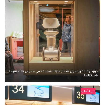
ذوو الإعاقة يرفعون شعار «تبًا للشفقة» في معرض «التصميم»
باسكتلندا
قبل 4 أسابيع