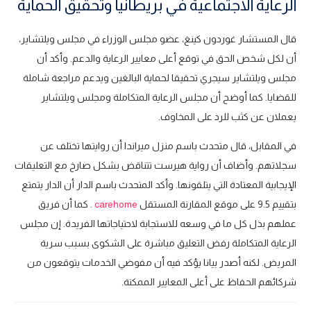
الرعاية الاجتماعية في بريطانيا وتحقيق الحماية
قال المستشار غوردون كينغ، عضو مجلس الوزراء في مجلس ويلتشاير،
أن لكل شخص الحق في توقع أعلى معايير الرعاية والدعم. وأكد أن
مجلس ويلتشاير سيجري تحقيقا لحماية البالغين ويدعم مراجعة شاملة
للقضايا. كما أوضح أن مجلس الرعاية المتكاملة ومجلس ويلتشاير
يعملان عن كثب للرد على المخاوف.
في المقابل، قال متحدث باسم منزل ميراندا أن روايتها تختلف عن
سجلاتهم. وأضاف أن رواية هيرست تتناقض بشكل صارخ مع التعليقات
الإيجابية المعتادة التي يتلقونها. وأكد المتحدث باسم الدار أن الدار يتمتع
بتقييم 9.5 على موقع المقارنة المستقل
carehome
. كما أن فريق
عملهم بذل كل ما في وسعه للاستجابة لاحتياجاتها الفريدة. إن مجلس
الرعاية المتكاملة رفض التعليق مباشرة على الشكوى بسبب سرية
المريض. لكنه أصدر بيانا يؤكد فيه أن مفوضي الخدمات يتوقعون من
شركائهم الحفاظ على أعلى المعايير الممكنة.