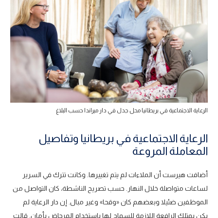
الرعاية الاجتماعية في بريطانيا محل جدل في دار ميراندا حسب البلاغ
الرعاية الاجتماعية في بريطانيا وتفاصيل
المعاملة المروعة
أضافت هيرست أن الملاءات لم يتم تغييرها. وكانت تترك في السرير
لساعات متواصلة خلال النهار. حسب تصريح الناشطة، كان التواصل من
الموظفين ضئيلا وبعضهم كان «وقحا» وغير مبال. إن دار الرعاية لم
يكن يمتلك الرافعة اللازمة للسماح لها باستخدام المرحاض بأمان. قالت