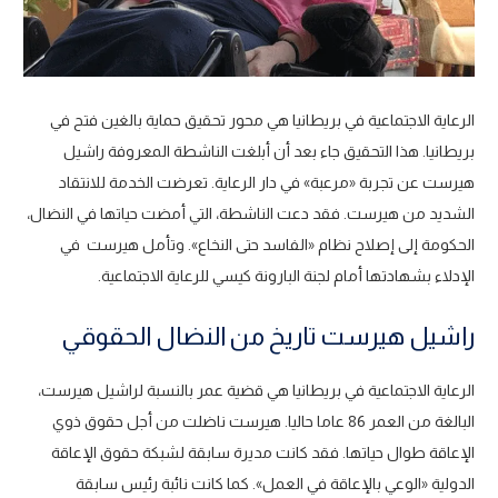
الرعاية الاجتماعية في بريطانيا هي محور تحقيق حماية بالغين فتح في
بريطانيا. هذا التحقيق جاء بعد أن أبلغت الناشطة المعروفة راشيل
هيرست عن تجربة «مرعبة» في دار الرعاية. تعرضت الخدمة للانتقاد
الشديد من هيرست. فقد دعت الناشطة، التي أمضت حياتها في النضال،
الحكومة إلى إصلاح نظام «الفاسد حتى النخاع». وتأمل هيرست في
الإدلاء بشهادتها أمام لجنة البارونة كيسي للرعاية الاجتماعية.
راشيل هيرست تاريخ من النضال الحقوقي
الرعاية الاجتماعية في بريطانيا هي قضية عمر بالنسبة لراشيل هيرست،
البالغة من العمر 86 عاما حاليا. هيرست ناضلت من أجل حقوق ذوي
الإعاقة طوال حياتها. فقد كانت مديرة سابقة لشبكة حقوق الإعاقة
الدولية «الوعي بالإعاقة في العمل». كما كانت نائبة رئيس سابقة