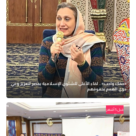
«حقك واجب».. لقاء الأعلى للشئون الإسلامية بمصر لتعزيز وعي
ذوي الهمم بحقوقهم
قبل 5 أشهر