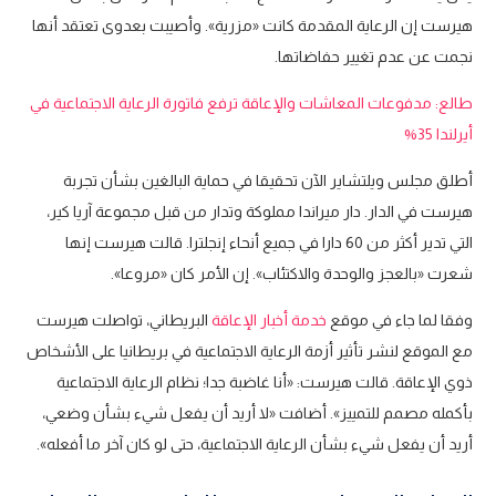
هيرست إن الرعاية المقدمة كانت «مزرية». وأصيبت بعدوى تعتقد أنها
نجمت عن عدم تغيير حفاضاتها.
طالع: مدفوعات المعاشات والإعاقة ترفع فاتورة الرعاية الاجتماعية في
أيرلندا 35%
أطلق مجلس ويلتشاير الآن تحقيقا في حماية البالغين بشأن تجربة
هيرست في الدار. دار ميراندا مملوكة وتدار من قبل مجموعة آريا كير،
التي تدير أكثر من 60 دارا في جميع أنحاء إنجلترا. قالت هيرست إنها
شعرت «بالعجز والوحدة والاكتئاب». إن الأمر كان «مروعا».
وفقا لما جاء في موقع
خدمة أخبار الإعاقة
البريطاني، تواصلت هيرست
مع الموقع لنشر تأثير أزمة الرعاية الاجتماعية في بريطانيا على الأشخاص
ذوي الإعاقة. قالت هيرست: «أنا غاضبة جدا؛ نظام الرعاية الاجتماعية
بأكمله مصمم للتمييز». أضافت «لا أريد أن يفعل شيء بشأن وضعي،
أريد أن يفعل شيء بشأن الرعاية الاجتماعية، حتى لو كان آخر ما أفعله».