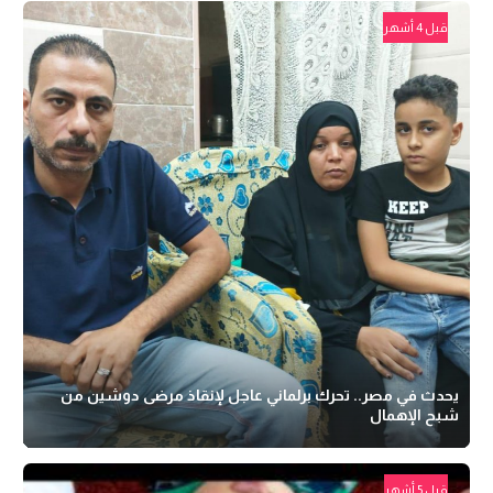
قبل 4 أشهر
يحدث في مصر.. تحرك برلماني عاجل لإنقاذ مرضى دوشين من
شبح الإهمال
قبل 5 أشهر