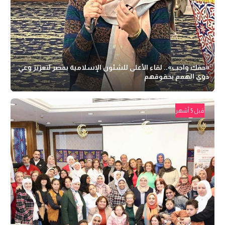
«حقك واجب».. لقاء الأعلى للشئون الإسلامية بمصر لتعزيز وعي
ذوي الهمم بحقوقهم
قبل 5 أشهر