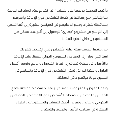
وأكدت الجمعية حرصها على الاستمرار في تقديم هذه المبادرات النوعية
بما يتماشى مع رسالتها في خدمة الأشخاص ذوي الإعاقة وأسرهم
بمحافظة شقراء، ودعم اندماجهم في المجتمع، مشيرة إلى أنها تسعى
إلى التوسع في مشروع “جهازي” للوصول إلى أكبر عدد ممكن من
المستفيدين خلال الفترة المقبلة.
من جانبها انضمت هيئة رعاية الأشخاص ذوي الإعاقة، كشريك
استراتيجي وبارز إلى المعرض السعودي الدولي لمستلزمات الإعاقة
والتأهيل، في خطوة تهدف إلى تعزيز الشمول والدمج وتوفير أفضل
الحلول والابتكارات التي تمكن الأشخاص ذوي الإعاقة وتساهم في
تحسين جودة حياتهم داخل المملكة.
ويعد المعرض، المعروف بـ ” معرض ريهاب” منصة متخصصة تجمع
المعنيين والمهتمين باحتياجات الأشخاص ذوي الإعاقة من القطاعين
الحكومي والخاص، وتعرض أحدث التقنيات والمستلزمات والحلول
المبتكرة في مجالات التأهيل والرعاية والتمكين.