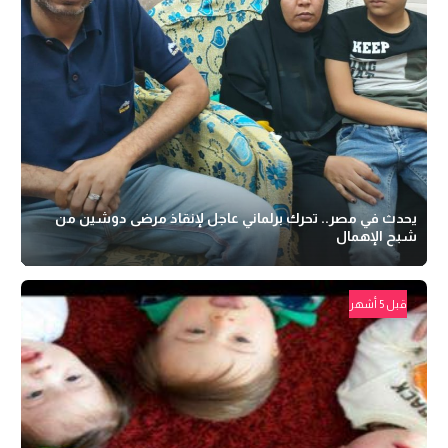
يحدث في مصر.. تحرك برلماني عاجل لإنقاذ مرضى دوشين من
شبح الإهمال
قبل 5 أشهر