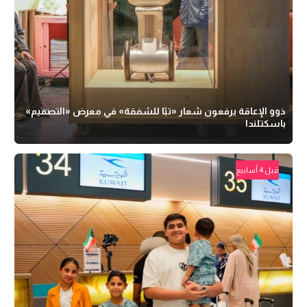
ذوو الإعاقة يرفعون شعار «تبًا للشفقة» في معرض «التصميم»
باسكتلندا
قبل 4 أسابيع