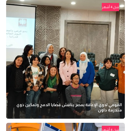
قبل 4 أشهر
القومي لذوي الإعاقة بمصر يناقش قضايا الدمج وتمكين ذوي
متلازمة داون
قبل 4 أشهر