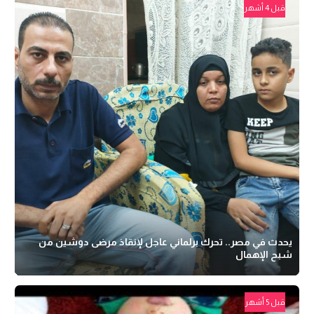
قبل 4 أشهر
يحدث في مصر.. تحرك برلماني عاجل لإنقاذ مرضى دوشين من
شبح الإهمال
قبل 5 أشهر