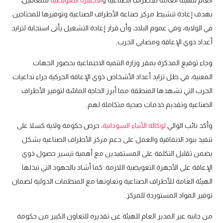
العام للهيئة العامة للأطراف الصناعية و
الأجهزة التعويضية
للمعاقين،
بهدف إعادة تنشيط مركز صناعة الأطراف الصناعية وتوفيرها للمحتاجين
في الولاية، وفي عموم البلاد، وأن قرار إعادة التشغيل يأتى استجابة لتزايد
أعداد ذوي الإعاقة ومصابي الحرب.
وجاء توقيع المذكرة بمقر وزارة التنمية الاجتماعية بحضور الجهات
المعنية، في ظل تزايد أعداد الأشخاص ذوي الإعاقة الحركية جراء تداعيات
الحرب التي تشهدها المنطقة مما أبرز الحاجة الماسّة لتوفير الأطراف
الصناعية وتقديم خدمات صحية متكاملة لهم.
وأكد نائب الوالي
لوكالة الأنباء السودانية
، حرص حكومة ولاية كسلا على
تنفيذ بنود الاتفاقية والعمل على دعم مركز الأطراف الصناعية بشكل
يضمن تقليل التكلفة على المستفيدين مع أهمية تيسير حصول ذوي
الإعاقة على الأجهزة التعويضية اللازمة. كما أشاد بالجهود التي تبذلها
الهيئة العامة للأطراف الصناعية وتعاونها مع المنظمات الدولية لضمان
توفير المواد المستوردة للمركز.
من جانبه عبر المدير العام للهيئة عن تقديره للتعاون الكبير من حكومة