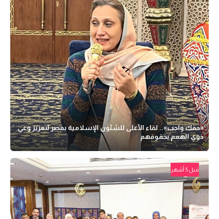
«حقك واجب».. لقاء الأعلى للشئون الإسلامية بمصر لتعزيز وعي
ذوي الهمم بحقوقهم
قبل 5 أشهر