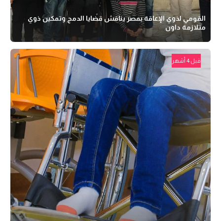
القومي لذوي الإعاقة بمصر يناقش قضايا الدمج وتمكين ذوي
متلازمة داون
قبل 4 أشهر