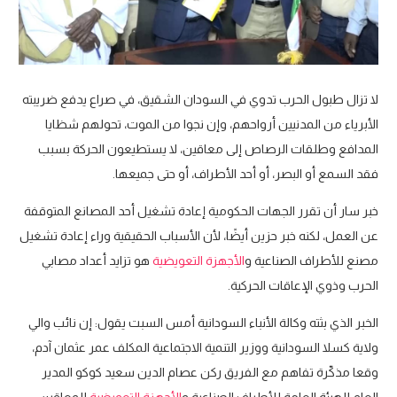
لا تزال طبول الحرب تدوي في السودان الشقيق، في صراع يدفع ضريبته
الأبرياء من المدنيين أرواحهم، وإن نجوا من الموت، تحولهم شظايا
المدافع وطلقات الرصاص إلى معاقين، لا يستطيعون الحركة بسبب
فقد السمع أو البصر، أو أحد الأطراف، أو حتى جميعها.
خبر سار أن تقرر الجهات الحكومية إعادة تشغيل أحد المصانع المتوقفة
عن العمل، لكنه خبر حزين أيضًا، لأن الأسباب الحقيقية وراء إعادة تشغيل
مصنع للأطراف الصناعية و
الأجهزة التعويضية
هو تزايد أعداد مصابي
الحرب وذوي الإعاقات الحركية.
الخبر الذي بثته وكالة الأنباء السودانية أمس السبت يقول: إن نائب والي
ولاية كسلا السودانية ووزير التنمية الاجتماعية المكلف عمر عثمان آدم،
وقعا مذكّرة تفاهم مع الفريق ركن عصام الدين سعيد كوكو المدير