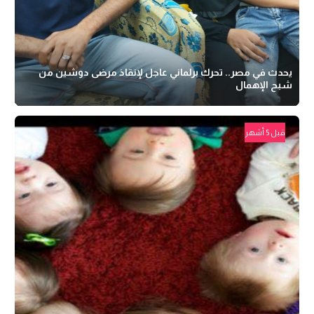
يحدث في مصر.. تحرك برلماني عاجل لإنقاذ مرضى دوشين من
شبح الإهمال
قبل 5 أشهر