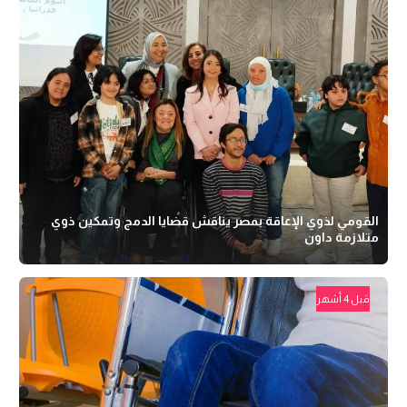
القومي لذوي الإعاقة بمصر يناقش قضايا الدمج وتمكين ذوي
متلازمة داون
قبل 4 أشهر