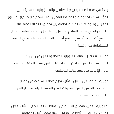
وتعكس هذه الاتفاقية روح التضامن والمسؤولية المشتركة بين
المؤسسات الحكومية والمجتمع المدني، بما ينسجم مع مبادئ الدستور
المغربي والتوجيهات الملكية الداعية إلى تحقيق العدالة الاجتماعية
والمساواة في فرص التعليم والعمل. كما تمثل خطوة عملية نحو بناء
مجتمع أكثر شمولاً، يتيح لجميع أفراده المساهمة بفاعلية في التنمية
المستدامة دون تمييز.
وحسب بيانات رسمية، تعد وزارتا الصحة والعدل من بين أكثر
المؤسسات المغربية الحكومية التزامًا بتطبيق نسبة الـ7% المخصصة
لذوي الإعاقة في مسابقات التوظيف.
فوزارة الصحة، على سبيل المثال، تدرج هذه النسبة ضمن جميع
تخصصات المهن التمريضية والإدارية والتقنية، التزامًا بمسار التدريب
والمؤهلات المهنية.
أما وزارة العدل، فتطبق النسبة في المناصب العليا، مع استثناء بعض
الفئات الإدارية التي تُخصص فيها النسبة فقط لأبناء المقاومين