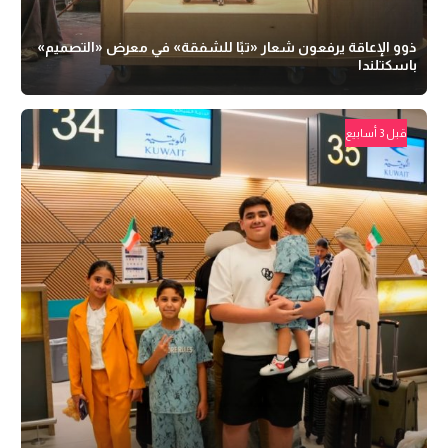
ذوو الإعاقة يرفعون شعار «تبًا للشفقة» في معرض «التصميم»
باسكتلندا
قبل 3 أسابيع