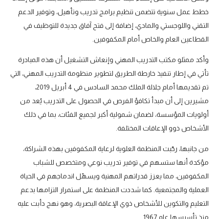
خطط عمل سنوية تتضمن تنظيم برامج تدريب وتأهيل، وتوفير الدعم
التقني واللوجستي والمادي، إضافة إلى فتح آفاق جديدة للتوظيف في
القطاعين العام والخاص أمام المكفوفين.
وأكد ممثلو مكتب التدريب المهني وإنعاش التشغيل أن هذه المبادرة
تأتي في إطار تنفيذ خارطة الطريق لتطوير منظومة التدريب المهني، التي
تم تقديمها أمام جلالة الملك محمد السادس في 4 أبريل 2019،
مشيرين إلى أن مبدأ تكافؤ الفرص في الحصول على التدريب يُعد من
أولويات المؤسسة، لضمان شمولية أكبر لجميع الفئات، بما في ذلك
الأشخاص ذوو الإعاقات المختلفة.
من جانبها، رحّبت المنظمة العلوية لرعاية المكفوفين بهذه الشراكة،
مؤكدة أنها ستسهم في توفير تدريب نوعي ومتخصص للشباب
المكفوفين، مما يعزز قدراتهم المهنية ويسهّل اندماجهم في الحياة
العملية والمجتمعية. كما شددت المنظمة على استمرار التزامها بدعم
التعليم والتكوين للأشخاص ذوي الإعاقة البصرية، وهو نهج دأبت عليه
منذ تأسيسها عام 1967.