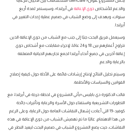
يحمل المشروع عنوان« GenCare استكشافات بين الأجيال للرعاية
والدعم للأشخاص
ذوي الإعاقة
في أيرلندا»، وسيستمر لمدة أربع
سنوات، ويهدف إلى وضع الشباب في صميم عملية إحداث التغيير في
أيرلندا.
وسيعمل فريق البحث جنبًا إلى جنب مع الشباب من ذوي الإعاقة الذين
تتراوح أعمارهم بين 18 و24 عامًا، لإجراء مقابلات مع أشخاص ذوي
إعاقة آخرين في جميع أنحاء أيرلندا لجمع تجاربهم الحياتية المتعلقة
بالرعاية والدعم.
وسيتم تحليل النتائج لإنتاج إرشادات قائمة على الأدلة حول كيفية إصلاح
القوانين والسياسات والأنظمة.
قالت الدكتورة دي بايليس:«يأتي المشروع في لحظة حرجة في أيرلندا، مع
التطورات التشريعية واستفتاء حول الأسرة والرعاية وتأثيرات جائحة
كوفيد-19 التي أعادت إشعال النقاشات العامة حول الرعاية، وعلى الرغم
من هذا الاهتمام، غالبًا ما تم تهميش الشباب من ذوي الإعاقة في هذه
النقاشات، حيث يضع المشروع الشباب في صميم البحث ليعيد النظر في