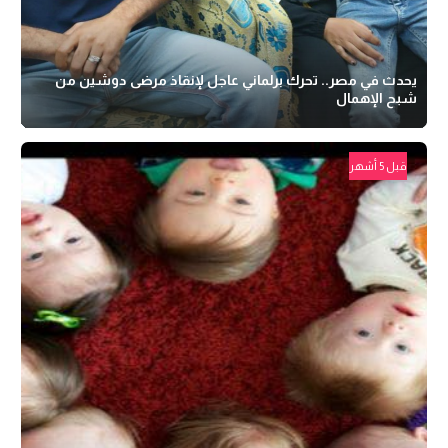
يحدث في مصر.. تحرك برلماني عاجل لإنقاذ مرضى دوشين من
شبح الإهمال
قبل 5 أشهر