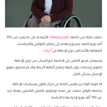
حصلت باحثة من جامعة
جالوايGalway
الأيرلندية على ما يقرب من 700
ألف يورو لتنفيذ مشروع يهدف إلى إصلاح القوانين والسياسات
المتعلقة بالأشخاص ذوي الإعاقة في
أيرلندا
.
وسيعمل فريق الباحثين في الجامعة مع الشباب من ذوي الإعاقة
لتطوير إرشادات حول كيفية إصلاح أنظمة الرعاية والدعم لتحقيق حقوق
الإنسان بشكل كامل.
الدكتورة كلونا دي بايليس الباحثة في مركز قانون وسياسات الإعاقة
بجامعة جالواي، حصلت على منحة «ويلكوم» للباحثين الناشئين بقيمة تزيد
عن 700 ألف يورو لإجراء هذه الدراسة.