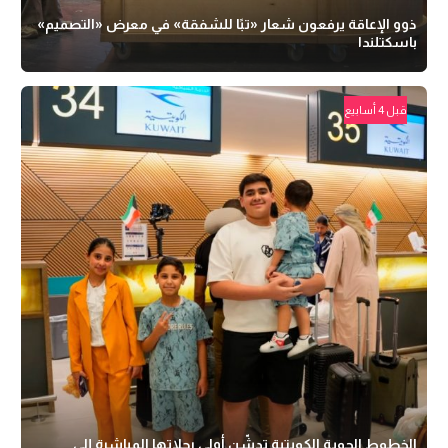
ذوو الإعاقة يرفعون شعار «تبًا للشفقة» في معرض «التصميم»
باسكتلندا
قبل 4 أسابيع
الخطوط الجوية الكويتية تدشّن أولى رحلاتها المباشرة إلى