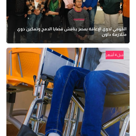
القومي لذوي الإعاقة بمصر يناقش قضايا الدمج وتمكين ذوي
متلازمة داون
قبل 4 أشهر