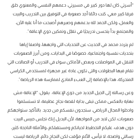
“أسرتي كان لها دور كبير في مسيرتي، دعمهم النفسي والمعنوي خلق
فرقا كبير معي، كنت دائمًا أجد صعوبة في التوفيق بين التدريب والبيت
والعمل، ولكن الحمد لله بدعمهم وصبرهم أصبحت ما أنا عليه الآن،
والمجتمع بدأ يتحسن تدريجيًا في تقبّل وتمكين ذوي الإعاقة”.
لم يتردد محمد في الحديث عن التحديات التي واجهها، واصفا إياها
بتحديات نفسية واجتماعية، خصوصًا في البدايات، ومن أبرز الصعوبات
التنقل في المواصلات وبعض الأماكن سواء في التدريب أو الصالات التي
تقام فيها البطولات والتى تكون عادة غير مجهزة لمستخدمي الكراسي
المتحركة، هذا بالإضافة إلى العبء المادي لممارسة هذه الرياضة”.
وعن رسالته إلى الجيل الجديد من ذوي الإعاقة، يقول: “الإعاقة مش
نهاية بالعكس ممكن تبقى بداية لقصة نجاح عظيمة، لا تستسلموا
وادخلوا المجال الرياضي، ستجدون نفسكم من جديد. بالتأكيد ستواجهكم
صعوبات، لكن لابد من المواجهة، لأن البديل إنك تجلس حبيس البيت
دون هدف، عليكم التخطيط لحياتكم ومستقبلكم.،والأمثلة الناجحة كثير،
رسالتي واضحة، لا تيأس، الألم مؤقت لكن النجاح دائم، الرياضة ليست