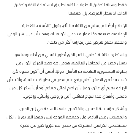
فقط وسيلة لتحقيق البطولات لكنها طريق لاستعادة الثقة وتحقيق
الذات، لا تنتظر الفرصة، بل اصنعها.
الإعلام أيضًا لم يسلم من انتقاده البنّاء، يقول:”للأسف، التغطية
الإعلامية ضعيفة جدًا مقارنة بلاعبي الأولمبياد، وهذا يأثر على نشر الوعي
والدعم، نحتاج للتركيز على إنجازاتنا أكثر من ذلك”.
واستطرد عكاشة: “حلمي الكبير الذى أطور نفسي من أجله يوميا هو
تمثيل مصر في المحافل العالمية، هدفي هو حصد المركز الأول في
بطولة الجمهورية القادمة ثم التأهل دوليًا. أتمنى أن أكون قدوة لأي
شاب يبدأ من الصفر. أحلم برفع علم مصر في بطولات عالمية، وأثبت أن
الإرادة تهزم أي عائق، وقبل أن اختم لقائي معكم أود أن أشكر كل من
دعمني وأهدي هذا النجاح لعائلتي، أمي وزوجتي وأبنائي، وإخوتي.
وأشكر مؤسسة الحسن والقائمين عليها، السيدة مي زين الدين،
والمهندس علاء النادي، على دعمهم الموجه ليس فقط للفريق بل لكل
مستخدمي الكراسي المتحركة في مصر، هم غيّروا كثير من نظرة