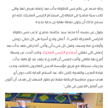
رحلة محمد في عالم تنس الطاولة بدأت بعد إصابة تعرض لها، والتي
كانت سببًا مباشرًا في انتقاله إلى استخدام الكرسي المتحرك، لكنه لم
يسمح لذلك أن يكون نقطة نهاية بل بداية جديدة.
يقول عن نفسه: أنا محمد سيد عكاشة، مصري. لاعب تنس طاولة
للكراسي المتحركة كلاس 3، أعمل ولدي أسرة هي كل حياتي، زوجتي
وأولادي منة وسيف، وقبل كل شيء أبي وأمي، أما رحلتي فقد بدأت بعد
إصابتي التي جعلتني
أستخدم الكرسي المتحرك
، وكنت أبحث عن وسيلة
أفرغ بها طاقتي وأثبت لنفسي أن التحدي لا يقف عند الإعاقة، بدأت
بتدريبات بسيطة مع فريق مؤسسة الحسن للقادرون باختلاف، وتحت
قيادة المدرب والقدوة كابتن خالد عبد السلام، البداية كانت دون أي
هدف سوى ممارسة الرياضة فقط ثم تطور الشغف إلى هدف، أن أكون
من أفضل اللاعبين في فئتي”.