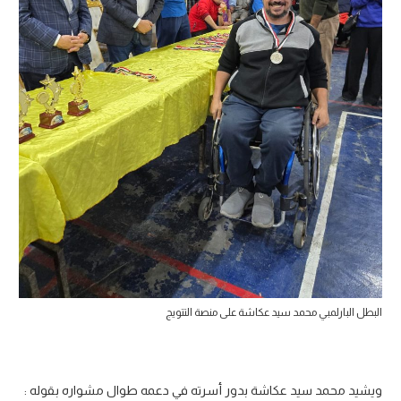
البطل البارلمبي محمد سيد عكاشة على منصة التتويج
ويشيد محمد سيد عكاشة بدور أسرته في دعمه طوال مشواره بقوله :