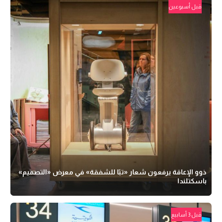
قبل أسبوعين
ذوو الإعاقة يرفعون شعار «تبًا للشفقة» في معرض «التصميم»
باسكتلندا
قبل 3 أسابيع