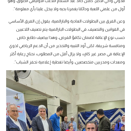
قدوتي وأخي الأكبر، كابتن خالد عبد السلام اللاعب الأوليمبي الخلوق، وهو
أول من علمني اللعبة ودائمًا يغمرنا بحبه ولا يبخل علينا بأي معلومة”.
وعن الفرق بين البطولات العادية والبارالمبية، يقول إن الفرق الأساسي
في القوانين والتصنيف، في البطولات البارالمبية يتم تصنيف اللاعبين
حسب نوع الإعاقة لضمان تكافؤ الفرص، وهذا بيضيف طابع خاص
ومنافسة شريفة، لكنى أود التنبيه والتحذير من أن الدعم الرياضي لذوي
الإعاقة في مصر غير كافٍ، ولا يزال أقل من المطلوب، نحتاج رعاية أكثر
ومعدات ومدربين متخصصين، وأيضا تغطية إعلامية تحفز الشباب”.