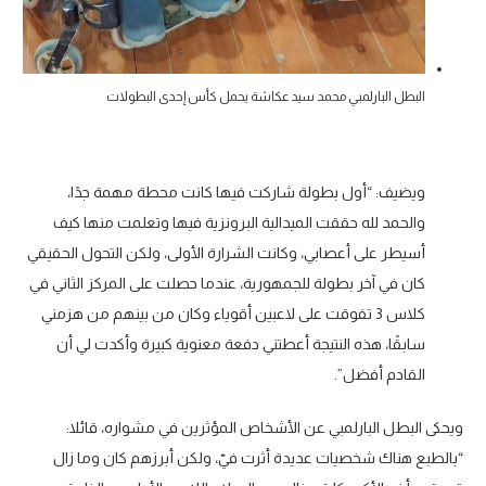
البطل البارلمبي محمد سيد عكاشة يحمل كأس إحدى البطولات
ويضيف: “أول بطولة شاركت فيها كانت محطة مهمة جدًا،
والحمد لله حققت الميدالية البرونزية فيها وتعلمت منها كيف
أسيطر على أعصابي، وكانت الشرارة الأولى، ولكن التحول الحقيقي
كان في آخر بطولة للجمهورية، عندما حصلت على المركز الثاني في
كلاس 3 تفوقت على لاعبين أقوياء وكان من بينهم من هزمني
سابقًا، هذه النتيجة أعطتني دفعة معنوية كبيرة وأكدت لي أن
القادم أفضل”.
ويحكى البطل البارلمبي عن الأشخاص المؤثرين في مشواره، قائلا:
“بالطبع هناك شخصيات عديدة أثرت فيّ، ولكن أبرزهم كان وما زال