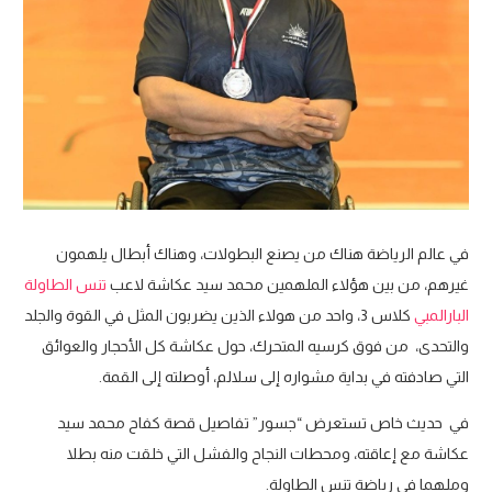
في عالم الرياضة هناك من يصنع البطولات، وهناك أبطال يلهمون
غيرهم، من بين هؤلاء الملهمين محمد سيد عكاشة لاعب
تنس الطاولة
البارالمبي
كلاس 3، واحد من هولاء الذين يضربون المثل في القوة والجلد
والتحدى، من فوق كرسيه المتحرك،
حول عكاشة كل الأحجار والعوائق
التي صادفته في بداية مشواره إلى سلالم، أوصلته إلى القمة.
في حديث خاص تستعرض “جسور” تفاصيل قصة كفاح محمد سيد
عكاشة مع إعاقته، ومحطات النجاح والفشل التي خلقت منه بطلا
وملهما في رياضة تنس الطاولة.