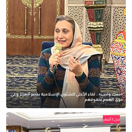
«حقك واجب».. لقاء الأعلى للشئون الإسلامية بمصر لتعزيز وعي
ذوي الهمم بحقوقهم
قبل 5 أشهر