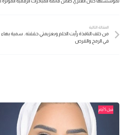
لمؤسستها حنان العنزي ضمن قائمة المبادرات الرقمية المؤثرة ا
المقالة التالية
من خلف النافذة رأيت الحلم وبعزيمتي حققته.. سمية بهاء
في الرمح والقرص
قبل 5 أيام