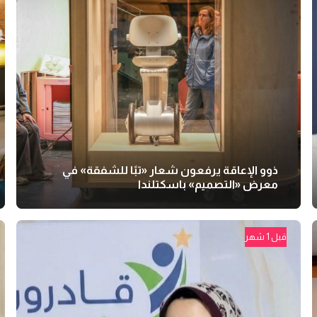
ذوو الإعاقة يرفعون شعار «تبًا للشفقة» في
معرض «التصميم» باسكتلندا
قبل 1 شهر