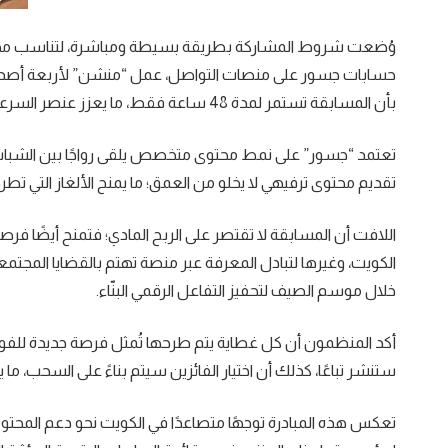
وُضعت شروط المشاركة بطريقة بسيطة ومباشرة، لتناسب مختلف
حسابات جسور على منصات التواصل، عمل “منشن” لأربعة أصدقاء م
بأن المسابقة تستمر لمدة 48 ساعة فقط، ما يعزز عنصر السرعة والتفاعل الفوري.
تعتمد “جسور” على نمط محتوى متخصص يلقى رواجًا بين الشباب 
تقديم محتوى ترفيهي لا يخلو من العمق؛ ما يمنح الألغاز التي تطرح
اللافت أن المسابقة لا تقتصر على الربح المادي؛ فتمنح أيضًا فرص
الكويت، وغيرها لتبادل المعرفة عبر منصة تهتم بالقضايا المجت
خلال موسم الصيف لتحفيز التفاعل الرقمي البنّاء.
أكد المنظمون أن كل غطاية يتم طرحها تُمثل فرصة جديدة للفوز، 
ستنشر تباعًا، كذلك أن اختيار الفائزين سيتم بناءً على السحب، ما
تعكس هذه المبادرة توجهًا متصاعدًا في الكويت نحو دعم المحتوى 