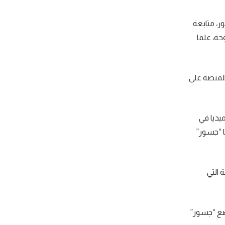
، متابعة
ة، علما
المنصة على
يديا في
ا “جسور”
 التي
يضع “جسور”