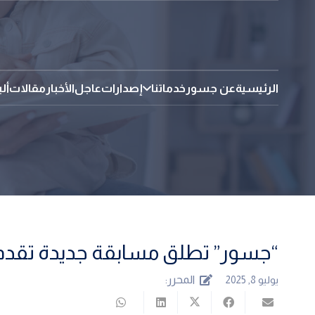
الرئيسية
عن جسور
خدماتنا
إصدارات
عاجل
الأخبار
مقالات
أل
“جسور” تطلق مسابقة جديدة تقدم جوا
المحرر:
يوليو 8, 2025