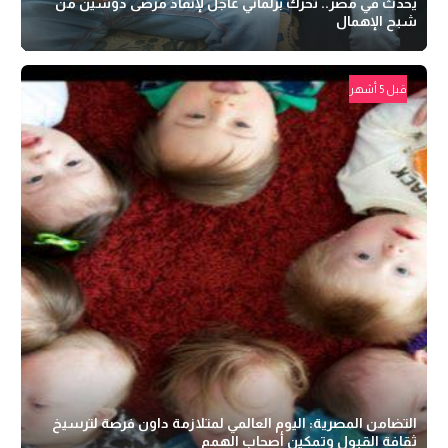
يحدث في مصر.. تحرك برلماني عاجل لإنقاذ مرضى دوشين من
شبح الإهمال
قبل 5 أشهر
التضامن المصرية: اليوم العالمي لمتلازمة داون فرصة لترسيخ
ثقافة القبول وتمكين أصحاب الهمم