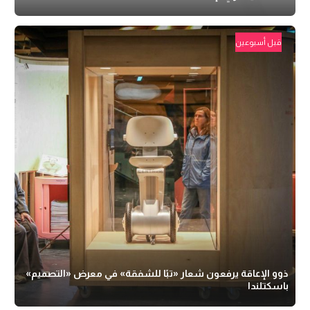
قبل أسبوعين
ذوو الإعاقة يرفعون شعار «تبًا للشفقة» في معرض «التصميم»
باسكتلندا