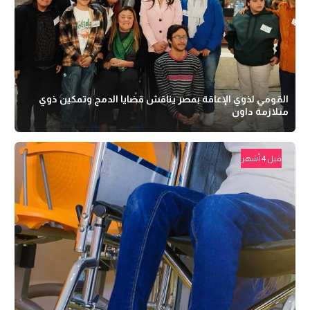
القومي لذوي الإعاقة بمصر يناقش قضايا الدمج وتمكين ذوي
متلازمة داون
قبل 4 أشهر