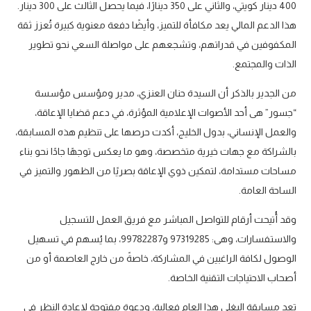
400 دينار كويتي، والثاني على 350 دينارًا، فيما يحصل الثالث على 300 دينار.
هذا الدعم المالي يعد مكافأة للتميز، وأيضًا دفعة معنوية كبيرة تُعزز ثقة
المكفوفين في قدراتهم، وتشجعهم على مواصلة السعي نحو تطوير
الذات والمجتمع.
من الجدير بالذكر أن السيدة حنان العنزي، مدير ومؤسس مؤسسة
“جسور” هى أحد الأصوات الإعلامية المؤثرة، في دعم قضايا الإعاقة،
والعمل الإنساني، بدول الخليج، أكدت حرصها على تنظيم هذه المسابقة،
بالشراكة مع جهات خيرية متخصصة، وهو ما يعكس توجهًا جادًا نحو بناء
مساحات مستدامة، لتمكين ذوي الإعاقة بصريًا من الظهور والتميز في
الساحة العامة.
وقد أُتيحت أرقام للتواصل المباشر مع فريق العمل للتسجيل
والاستفسارات، وهى: 97319285 و99782287، بما يُسهم في تسهيل
الوصول لكافة الراغبين في المشاركة، خاصةً من خارج العاصمة أو من
أصحاب الاحتياجات التقنية الخاصة.
تعد مسابقة البغلي هذا العام فعالية، ودعوة مفتوحة لإعادة النظر في