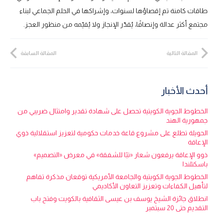
طاقات كامنة تم إقصاؤها لسنوات، وإشراكها في الحلم الجماعي لبناء
مجتمع أكثر عدالة وإنصافًا، يُقدّر الإنجاز ولا يُقيّمه من منظور العجز.
المقالة التالية
المقالة السابقة
أحدث الأخبار
الخطوط الجوية الكويتية تحصل على شهادة تقدير وامتثال ضريبي من
جمهورية الهند
الحويلة تطلع على مشروع قاعة خدمات حكومية لتعزيز استقلالية ذوي
الإعاقة
ذوو الإعاقة يرفعون شعار «تبًا للشفقة» في معرض «التصميم»
باسكتلندا
الخطوط الجوية الكويتية والجامعة الأمريكية توقعان مذكرة تفاهم
لتأهيل الكفاءات وتعزيز التعاون الأكاديمي
انطلاق جائزة الشيخ يوسف بن عيسى الثقافية بالكويت وفتح باب
التقديم حتى 20 سبتمبر