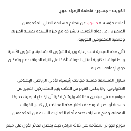
الكويت – جسور- فاطمة الزهراء بدوي
أعلنت مؤسسة
جسور،
عن تنظيم مسابقة البغلي، للمكفوفين
المتميزين في دولة الكويت، بالشراكة مع مبرّة السيدة نفيسة الخيرية،
وجمعية المكفوفين الكويتية.
تأتي هذه المبادرة تحت رعاية وزيرة الشؤون الاجتماعية، وشؤون الأسرة
والطفولة، الدكتورة أمثال الحويلة، تأكيدًا على التزام الدولة بدعم وتمكين
ذوي الإعاقة البصرية.
تتناول المسابقة خمسة مجالات رئيسية: الأدبي، الرياضي، الإعلامي،
التكنولوجي، والإبداعي. التنوع في الفئات يتيح للمشاركين التعبير عن
مواهبهم في ميادين مختلفة، ويُرسّخ فكرة أن الإبداع لا يعرف حدودًا
جسدية أو بصرية. ويهدف اختيار هذه المجالات إلى كسر القوالب
النمطية، وفتح مسارات جديدة أمام الكفاءات الشابة من المكفوفين.
تتوزع الجوائز المقدَّمة على ثلاثة مراكز؛ حيث يحصل الفائز الأول على مبلغ