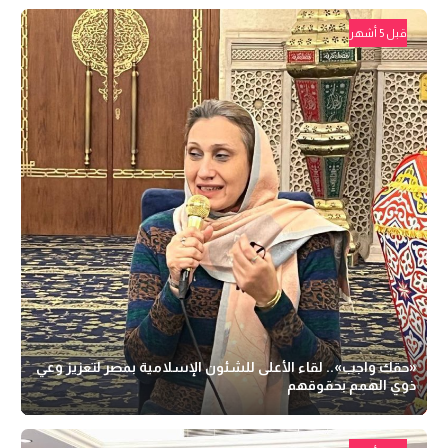
قبل 5 أشهر
«حقك واجب».. لقاء الأعلى للشئون الإسلامية بمصر لتعزيز وعي
ذوي الهمم بحقوقهم