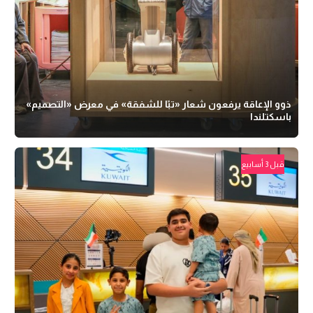
ذوو الإعاقة يرفعون شعار «تبًا للشفقة» في معرض «التصميم»
باسكتلندا
قبل 3 أسابيع