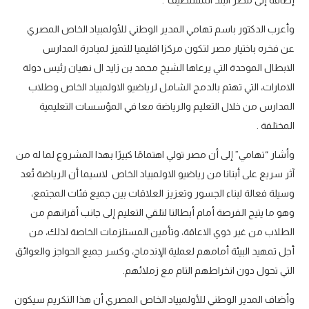
إضافة إلى مصر البلد المستضيف”.
وأعرب الدكتور باسم تهامي المدير الوطني للأولمبياد الخاص المصري
عن فخره باختيار مصر لتكون مركزا اقليميا للتميز لمبادرة المدارس
الابطال الموحدة التي يرعاها الشيخ محمد بن زايد ال نهيان رئيس دولة
الامارات، التي تهتم بالدمج الشامل لرياضيو الاولمبياد الخاص وطلاب
المدارس من خلال التعليم والرياضة معا في المؤسسات التعليمية
المختلفة .
وأشار “تهامي” إلى أن مصر تولي اهتمامًا كبيرًا بهذا المشروع لما له من
آثر سريع على أبنانا من رياضيو الاولمبياد الخاص لاسيما أن الرياضة تُعد
وسيلة فعالة لبناء الجسور وتعزيز العلاقات بين جميع فئات المجتمع،
وهو ما يتيح الفرصة أمام أبطالنا لتلقي التعليم إلى جانب أقرانهم من
الطلاب من غير ذوي الاعاقة، وتأمين المستلزمات الخاصة لذلك، من
أجل تمهيد البيئة أمامهم لعملية الإندماج، وكسر جميع الحواجز والعوائق
التي تحول دون انخراطهم التام مع زملائهم.
وأضاف المدير الوطني للأولمبياد الخاص المصري أن هذا التكريم سيكون