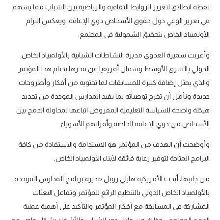
نقطة انطلاق لتعزيز الروابط الثقافية والرياضية بين الشباب مما يسهم
في تعزيز الوعي حول حقوق الأشخاص ذوي الإعاقة، ويعكس التزام
الأولمبياد الخاص بتحقيق الشمولية في المجتمع.
وأعربت سميرة العدوي مديرة النشاطات الشبابية بالأولمبياد الخاص
الدولي بالشرق الأوسط وشمال أفريقيا عن فخرها بختام هذا المؤتمر
والذي يمثل إضافة كبيرة للمسابقات لما تحتويه من أفكار وأطروحات
جديدة ونأمل أن تخرج توصياته بما يفيد المدارس الموحدة من تحديد
هيكلة واضحة للسياسة التعليمية المفروض اتباعها لمحاولة الدمج بين
الأشخاص من ذوي الإعاقة الخاصة وأقرانهم الأسوياء.
وأوضحت أن الهدف من المؤتمر هو الاستدامة والاستفادة من كافة
البرامج المتاحة لتوفير رعاية فائقة لأبناء الأولمبياد الخاص.
من جانبها، أبدت الأمريكية هايلي روبل مديرة برنامج المدارس الموحدة
بالأولمبياد الخاص الدولي بالتنظيم الرائع للمؤتمر وتفاعل البعثات
المشاركة في المسابقة مع أفكار المؤتمر والتأكيد على أهمية عملية