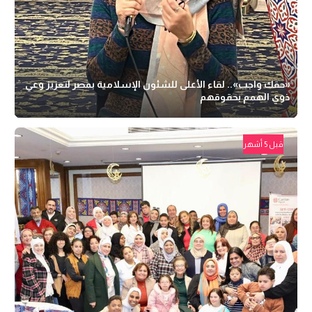
«حقك واجب».. لقاء الأعلى للشئون الإسلامية بمصر لتعزيز وعي
ذوي الهمم بحقوقهم
قبل 5 أشهر