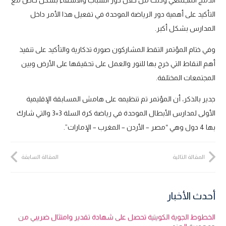
الدمج المجتمعي وذلك من خلال دور الشباب والأشقاء بشكل خاص مع
التأكيد على أهمية دور الرياضة الموحدة في تفعيل هذا الأمر داخل
المدارس بشكل أكبر.
وفي ختام المؤتمر التقط المشاركون صورة تذكارية والتأكيد على تنفيذ
أهم النقاط التي خرج بها للنور والعمل على تحقيقها على الأرض وبين
المجتمعات المختلفة.
جدير بالذكر، أن المؤتمر تم تنظيمه على هامش المسابقة الإقليمية
الأولى لمدارس الأبطال الموحدة في رياضة كرة السلة 3×3 والتي شارك
بها 4 دول وهي “مصر – الأردن – المغرب – الإمارات”.
المقالة التالية
المقالة السابقة
أحدث الأخبار
الخطوط الجوية الكويتية تحصل على شهادة تقدير وامتثال ضريبي من