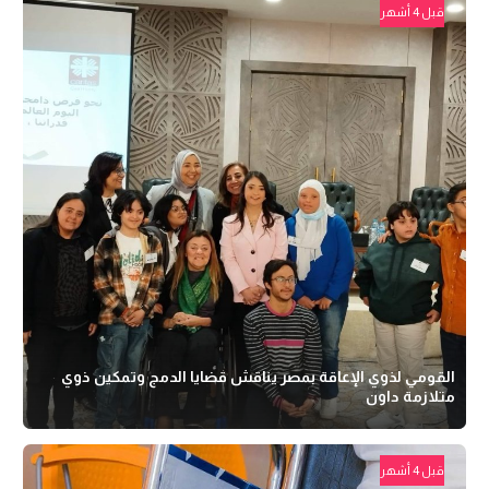
قبل 4 أشهر
القومي لذوي الإعاقة بمصر يناقش قضايا الدمج وتمكين ذوي
متلازمة داون
قبل 4 أشهر