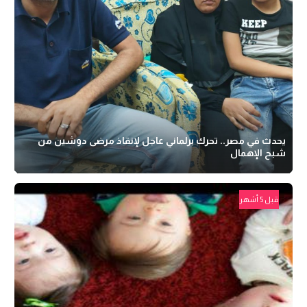
يحدث في مصر.. تحرك برلماني عاجل لإنقاذ مرضى دوشين من
شبح الإهمال
قبل 5 أشهر