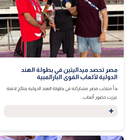
مصر تحصد ميداليتين في بطولة الهند
الدولية لألعاب القوى البارالمبية
بدأ منتخب مصر مشاركته في بطولة الهند الدولية بنتائج لافتة
عززت حضور ألعاب…