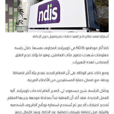
أستراليا تعتمد نظام ناديز لتنفيذ خطط دعم وتمويل ذوي الإعاقة
كما أثار موظفو NDIS في كوينزلاند المخاوف نفسها. خلال جلسة
معلومات شهدت حضور مئات العاملين، وهو ما يؤكد حجم القلق
المصاحب لهذه التغييرات.
ومع ذلك، تصر الوكالة على أن النظام الجديد يقدم بيئة أكثر انضباطًا
ودقة، مع ضمان حماية المستفيدين من الأخطاء الفردية.
وخلال الجلسة، شرح ديسموند لي، المدير العام لخدمات كوينزلاند. آلية
العمل الجديدة. فقد أكد أن العملية تبدأ بمحادثة موجهة يجريها المقيّم.
لتحديد احتياجات الدعم، ثم تُستخدم استمارة توضّح الظروف الشخصية
والبيئية. قبل إضافة تقييمات إضافية عند الحاجة. وبعد اكتمال جمع