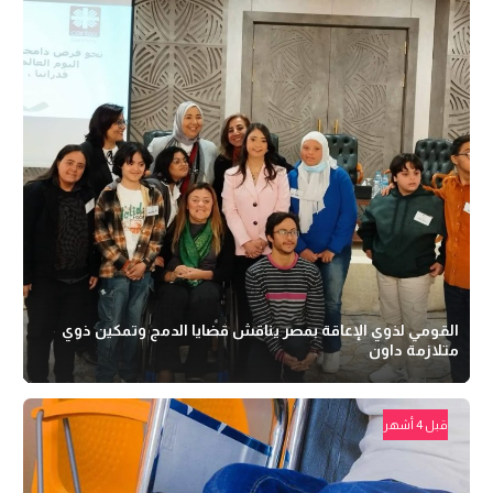
القومي لذوي الإعاقة بمصر يناقش قضايا الدمج وتمكين ذوي
متلازمة داون
قبل 4 أشهر