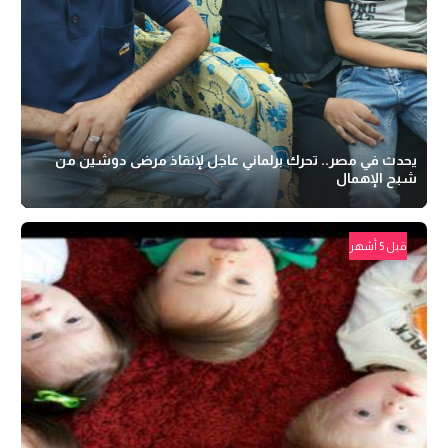
يحدث في مصر.. تحرك برلماني عاجل لإنقاذ مرضى دوشين من
شبح الإهمال
قبل 5 أشهر