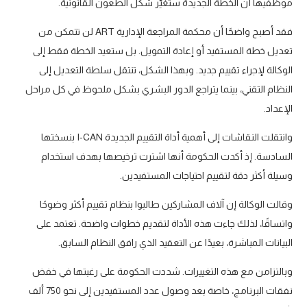
موظفيها أن الخطة الجديدة ستغيّر شكل الطعون القانونية.
فقد أصبح واضحًا أن محكمة المراجعة الإدارية ART لن تتمكن من
تعديل خطة المستفيد أو إعادة التمويل. بل ستعيد الخطة فقط إلى
الوكالة لإجراء تقييم جديد. وبهذا الشكل، تنتقل سلطة التعديل إلى
النظام التقني، بينما يتراجع الدور البشري بشكل ملحوظ في كل مراحل
الإعداد.
وانتقلت النقاشات إلى أهمية أداة التقييم الجديدة I-CAN بنسختها
السادسة. إذ أكدت الحكومة أنها اشترت ترخيصها بهدف استخدام
وسيلة أكثر دقة لتقييم احتياجات المستفيدين.
وقالت الوكالة إن آلاف المشاركين طالبوا بنظام تقييم أكثر وضوحًا
واتساقًا، لذلك جاءت هذه الأداة لتقديم خطوات واضحة. تعتمد على
البيانات المباشرة، بعيدًا عن التعقيد الذي رافق النظام السابق.
وبالتزامن مع هذه التغييرات. شددت الحكومة على رغبتها في خفض
نفقات البرنامج، خاصة بعد وصول عدد المستفيدين إلى نحو 750 ألف