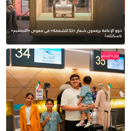
ذوو الإعاقة يرفعون شعار «تبًا للشفقة» في معرض «التصميم»
باسكتلندا
قبل 3 أسابيع