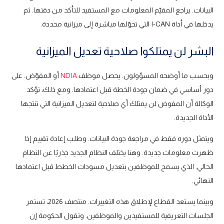
البيانات. يراجع المقيّم المعلومات مع المستفيد للتأكد من دقتها. ثم
يدخلها في أداة I-CAN التي تحوّلها مباشرة إلى ميزانية محددة.
البشر لن يمتلكوا صلاحية تعديل الميزانية
وبحسب ما أوضحه المسؤولون. يحصل موظف
NDIA
أو المفوّض. على
دور أساسي في ضمان جودة الخطة قبل اعتمادها. ومع ذلك، تؤكد
الوكالة أن المفوض لن يمتلك أي صلاحية لتعديل الميزانية التي تنتجها
الأداة الجديدة.
ويتمثل دوره فقط في مراجعة جودة البيانات. وطلب إعادة تقييم إذا
ظهرت معلومات جديدة. وهنا يختلف النظام الجديد جذريًا عن النظام
الحالي. الذي يسمح للموظفين بتعديل مسودات الخطط قبل اعتمادها
النهائي.
وبينما يستعد القطاع لإطلاق هذه التغييرات. منتصف 2026، تستمر
الجلسات التعريفية للمستفيدين والموظفين. وتقول الحكومة إن