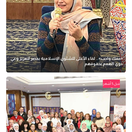
«حقك واجب».. لقاء الأعلى للشئون الإسلامية بمصر لتعزيز وعي
ذوي الهمم بحقوقهم
قبل 5 أشهر