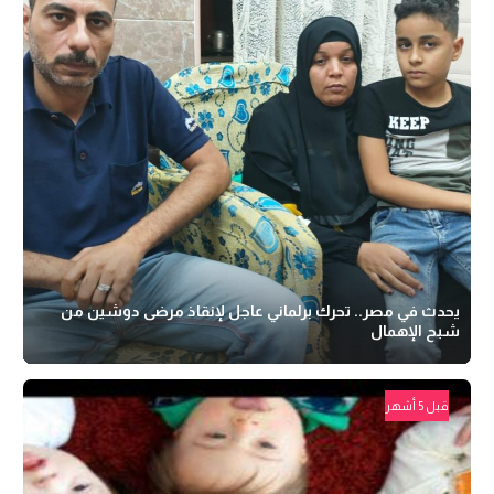
يحدث في مصر.. تحرك برلماني عاجل لإنقاذ مرضى دوشين من
شبح الإهمال
قبل 5 أشهر