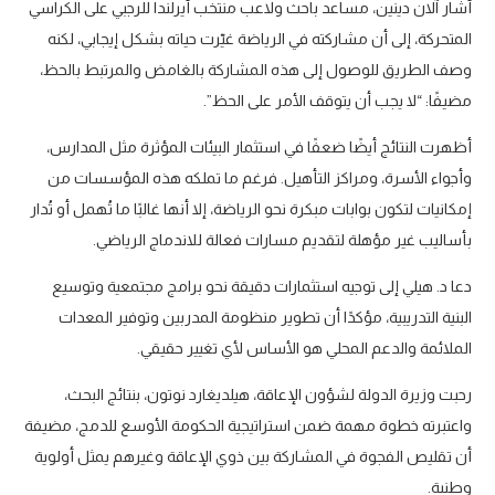
أشار آلان دينين، مساعد باحث ولاعب منتخب أيرلندا للرجبي على الكراسي
المتحركة، إلى أن مشاركته في الرياضة غيّرت حياته بشكل إيجابي، لكنه
وصف الطريق للوصول إلى هذه المشاركة بالغامض والمرتبط بالحظ،
مضيفًا: “لا يجب أن يتوقف الأمر على الحظ”.
أظهرت النتائج أيضًا ضعفًا في استثمار البيئات المؤثرة مثل المدارس،
وأجواء الأسرة، ومراكز التأهيل. فرغم ما تملكه هذه المؤسسات من
إمكانيات لتكون بوابات مبكرة نحو الرياضة، إلا أنها غالبًا ما تُهمل أو تُدار
بأساليب غير مؤهلة لتقديم مسارات فعالة للاندماج الرياضي.
دعا د. هيلي إلى توجيه استثمارات دقيقة نحو برامج مجتمعية وتوسيع
البنية التدريبية، مؤكدًا أن تطوير منظومة المدربين وتوفير المعدات
الملائمة والدعم المحلي هو الأساس لأي تغيير حقيقي.
رحبت وزيرة الدولة لشؤون الإعاقة، هيلديغارد نوتون، بنتائج البحث،
واعتبرته خطوة مهمة ضمن استراتيجية الحكومة الأوسع للدمج، مضيفة
أن تقليص الفجوة في المشاركة بين ذوي الإعاقة وغيرهم يمثل أولوية
وطنية.