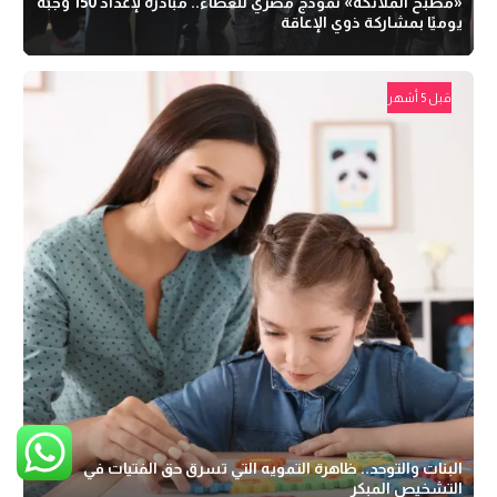
«مطبخ الملائكة» نموذج مصري للعطاء.. مبادرة لإعداد 150 وجبة
يوميًا بمشاركة ذوي الإعاقة
قبل 5 أشهر
البنات والتوحد.. ظاهرة التمويه التي تسرق حق الفتيات في
التشخيص المبكر