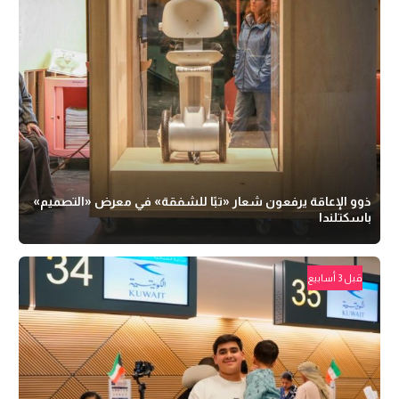
ذوو الإعاقة يرفعون شعار «تبًا للشفقة» في معرض «التصميم»
باسكتلندا
قبل 3 أسابيع