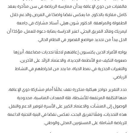
فالفتيات من ذوي الإعاقة يبدأن ممارسة الرياضة في سن متأخرة بعقد
كامل مقارنة بالذكور، ما يعكس نقصًا واضحًا في الفرص والدعم خلال
الطفولة والمراهقة. الدكتور شون هيلي، أستاذ مشارك في جامعة
ليمريك وقائد الفريق البحثي، اعتبر الدراسة بمثابة دعوة للعمل، مؤكدًا أن
الحل يبدأ من تحديد مواضع القصور في النظام الحالي.
يواجه الأفراد الذين يكتسبون إعاقتهم لاحقًا تحديات مضاعفة، أبرزها
صعوبة التكيف مع الأنظمة الجديدة، والاعتماد الزائد على الآخرين،
والتغيرات الجذرية في نمط الحياة، ما يحد من انخراطهم في النشاط
الرياضي.
حدد التقرير حواجز هيكلية متكررة تقف عائقًا أمام مشاركة ذوي الإعاقة،
منها التكلفة المرتفعة للأنشطة، قلة المعدات المناسبة، محدودية
الوصول إلى المنشآت، والاعتماد الكبير على الأسرة لتوفير الدعم والنقل.
هذه التحديات، وفقًا لفريق البحث، تعكس نقصًا في البنية التحتية الداعمة
للرياضة الشاملة على المستويين المحلي والوطني.