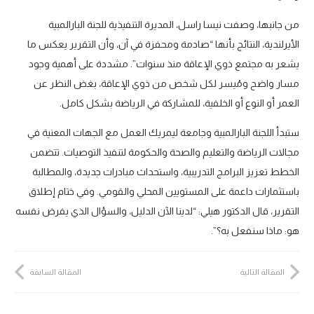
من جانبها، وصفت نيسا راسل، المديرة التنفيذية للجنة البارالمبية
الأيرلندية، النتائج بأنها “صادمة ومحفزة في آن، وأن التقرير يعكس ما
يشعر به مجتمع ذوي الإعاقة منذ سنوات”. مشددة على أهمية وجود
مسار واضح ومُيسر لكل شخص من ذوي الإعاقة، بغض النظر عن
العمر أو النوع أو الخلفية، للمشاركة في الرياضة بشكل كامل.
ستبدأ اللجنة البارالمبية وجامعة ليمريك العمل مع الجهات المعنية في
مجالات الرياضة والتعليم والصحة والحكومة لتنفيذ التوصيات. تتضمن
الخطط تعزيز البرامج التدريبية، واستحداث مبادرات جديدة، والمطالبة
باستثمارات داعمة على المستويين المحلي والقومي. وفي ختام إطلاق
التقرير، قال الدكتور هيلي: “لدينا الآن الدليل، والسؤال الذي يفرض نفسه
هو: ماذا سنفعل به؟”.
المقالة التالية
المقالة السابقة