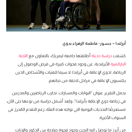
أيرلندا – جسور- فاطمة الزهراء بدوي
كشفت
دراسة حديثة
أطلقتها جامعة ليمريك، بالتعاون مع
اللجنة
البارالمبية
الأيرلندية، عن وجود فجوات كبيرة في فرص الوصول إلى
الرياضة، لذوي الإعاقة في أيرلندا، لا سيما للفتيات والأشخاص الذين
يكتسبون الإعاقة في مراحل لاحقة من حياتهم.
يحمل التقرير عنوان “البوابات والمسارات: تجارب الرياضيين والمدربين
في رياضة ذوي الإعاقة بأيرلندا”، ويُعد أشمل دراسة من نوعها حتى الآن،
مستعرضًا التحديات اليومية التي تواجه هذه الفئة، رغم التقدم المُحرز في
السنوات الأخيرة.
من أبرز ما توصل إليه البحث وجود فجوة صارخة بين الذكور والإناث.