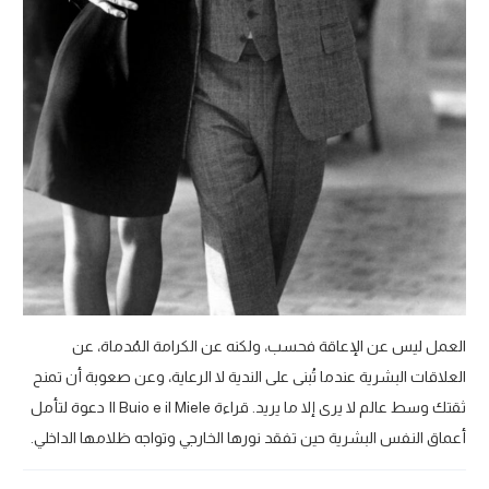
العمل ليس عن الإعاقة فحسب، ولكنه عن الكرامة المُدماة، عن
العلاقات البشرية عندما تُبنى على الندية لا الرعاية، وعن صعوبة أن تمنح
ثقتك وسط عالم لا يرى إلا ما يريد. قراءة Il Buio e il Miele دعوة لتأمل
أعماق النفس البشرية حين تفقد نورها الخارجي وتواجه ظلامها الداخلي.