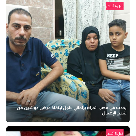
قبل 4 أشهر
يحدث في مصر.. تحرك برلماني عاجل لإنقاذ مرضى دوشين من
شبح الإهمال
قبل 5 أشهر