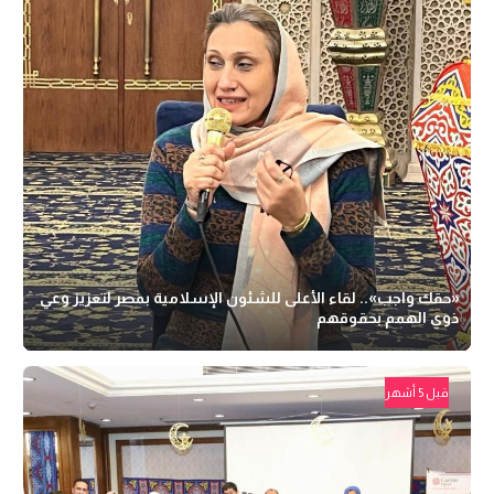
«حقك واجب».. لقاء الأعلى للشئون الإسلامية بمصر لتعزيز وعي
ذوي الهمم بحقوقهم
قبل 5 أشهر