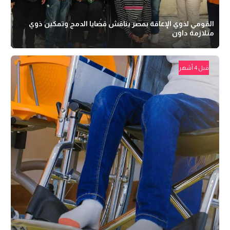
القومي لذوي الإعاقة بمصر يناقش قضايا الدمج وتمكين ذوي
متلازمة داون
قبل 4 أشهر