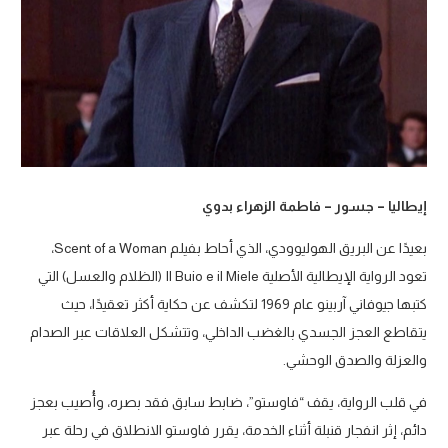
إيطاليا – جسور – فاطمة الزهراء بدوي
بعيدًا عن البريق الهوليوودي، الذي أحاط بفيلم Scent of a Woman،
تعود الرواية الإيطالية الأصلية Il Buio e il Miele (الظلام والعسل) التي
كتبها جيوفاني آربينو عام 1969 لتكشف عن حكاية أكثر تعقيدًا، حيث
يتقاطع العجز الجسدي بالغضب الداخلي، وتتشكل العلاقات عبر الصدام
والعزلة والصدق الوحشي.
في قلب الرواية، يقف “فاوستو”، ضابط سابق فقد بصره، وأُصيب بعجز
دائم، إثر انفجار قنبلة أثناء الخدمة، يقرر فاوستو الانطلاق في رحلة عبر