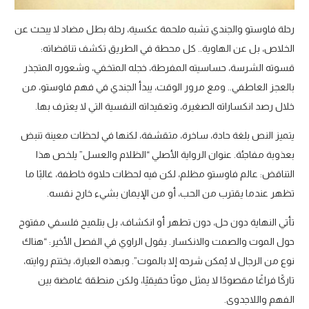
رحلة فاوستو والجندي تشبه ملحمة عكسية، رحلة بطل مضاد لا يبحث عن
الخلاص، بل عن الهاوية.. كل محطة في الطريق تكشف تناقضاته:
قسوته الشرسة، حساسيته المفرطة، خجله المتخفي، وشعوره المتجذر
بالعجز العاطفي.. ومع مرور الوقت، يبدأ الجندي في فهم فاوستو، من
خلال رصد انكساراته الصغيرة، وتعقيداته النفسية التي لا يعترف بها.
يتميز النص بلغة حادة، ساخرة، متقشفة، لكنها في لحظات معينة تنبض
بعذوبة مفاجئة. عنوان الرواية الأصلي “الظلام والعسل” يلخص هذا
التناقض: عالم فاوستو مظلم، لكن فيه لحظات حلاوة خاطفة، غالبًا ما
تظهر عندما يقترب من الحب، أو من الإيمان بشيء خارج نفسه.
تأتي النهاية دون حل، دون تطهر أو انكشاف، بل بتلميح فلسفي مفتوح
حول الموت والصمت والانكسار. يقول الراوي في الفصل الأخير: “هناك
نوع من الرجال لا يُمكن شرحه إلا بالموت”. وبهذه العبارة، يختتم روايته،
تاركًا فراغًا مقصودًا لا يمثل موتًا حقيقيًا، ولكن منطقة غامضة بين
الفهم واللاجدوى.