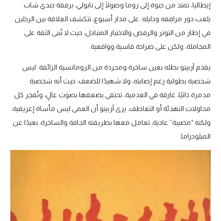
إيطاليا، تمتد من جنوة إلى روما وصولًا إلى نابولي، برفقة جندي شاب
يلعب دور مرافِقه ودليله. على مدار أسبوع، تتكشف العلاقة بين الرجلين
في إطار من التوتر والرفض والاختبار المتبادل، حيث لا تُبنى الثقة على
المجاملة، ولكن على صراحة قاسية وواقعية.
يقدم آربينو بطله بعين ساخرة ومجردة من الرومانسية الزائفة. ليس
شخصية بطولية رغم إصابته، ولا شهيدًا للضعف. حيث أنه شخصية
مدمرة ذاتيًا، غارقة في العدمية، تحتفي بضعفها بصوت عالٍ، وتُفجر كل
محاولات التهدئة أو التعاطف. يرى آربينو أن العمى ليس مأساة إغريقية،
ولكنه “مصيبة” عادية، تعامل معها بطريقته الجافة والساخرة، بعيدًا عن
الميلودراما.