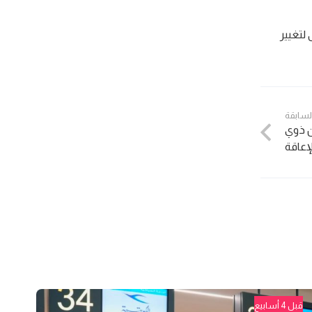
لتغيير
السابقة
ن ذوي
لإعاقة
قبل 4 أسابيع