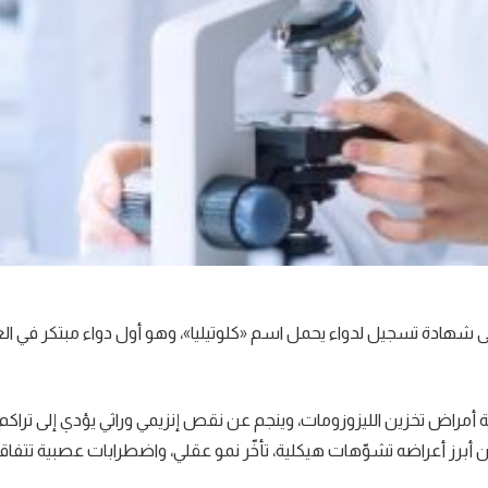
ى شهادة تسجيل لدواء يحمل اسم «كلوتيليا»، وهو أول دواء مبتكر في الع
 أمراض تخزين الليزوزومات، وينجم عن نقص إنزيمي وراثي يؤدي إلى تراكم 
 أبرز أعراضه تشوّهات هيكلية، تأخّر نمو عقلي، واضطرابات عصبية تتفا