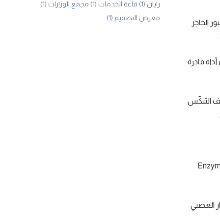
رايان
(1)
قاعة الخدمات
(1)
مجمع الوزارات
(1)
معرض التصميم
(1)
ر الحاجز
أداة قادرة
ف التنكّس
شركة Denali Therapeutics علاجاً تجريبياً يُدعى DNL310 (أو tividenofusp alfa) وهو يعتمد على تكنولوجيا «Enzyme
RGX-1 المعتمد على ناقل فيروس AAV9 لإدخال جين IDS إلى الجهاز العصبي