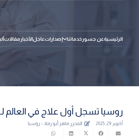
الرئيسية
عن جسور
خدماتنا
إصدارات
عاجل
الأخبار
مقالات
أل
روسيا تسجل أول علاج في العالم لـ«
المحرر:
ماهر أبو رماد - روسيا
أكتوبر 29, 2025