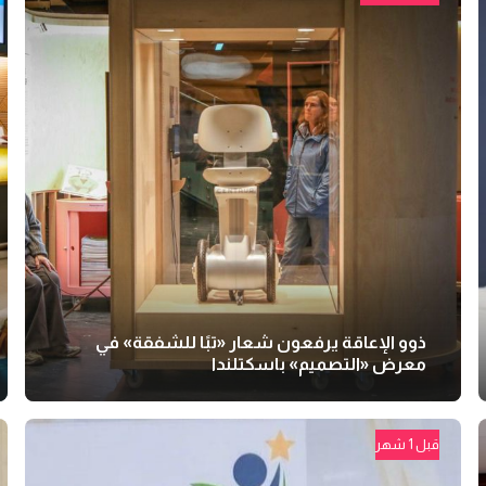
ذوو الإعاقة يرفعون شعار «تبًا للشفقة» في
معرض «التصميم» باسكتلندا
قبل 1 شهر