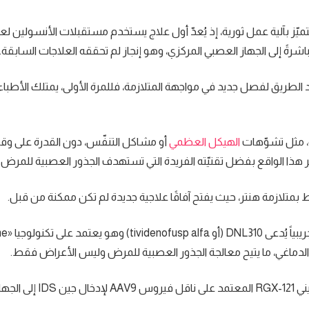
يّز بآلية عمل ثورية، إذ يُعدّ أول علاج يستخدم مستقبلات الأنسولين لعبو
د الطريق لفصل جديد في مواجهة المتلازمة، فللمرة الأولى، يمتلك الأطباء 
ة، مثل تشوّهات
الهيكل العظمي
أو مشاكل التنفّس، دون القدرة على وق
ّر هذا الواقع بفضل تقنيّته الفريدة التي تستهدف الجذور العصبية للمرض.
بط بمتلازمة هنتر، حيث يفتح آفاقًا علاجية جديدة لم تكن ممكنة من قبل.
في الولايات المتحدة، تطوّر 
كما أن هناك تجارب جينية قادمة مثل REGENXBIO والعلاج الجيني 21