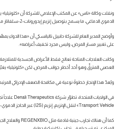
ونقلت وكالة «تاس» عن المكتب الإعلامي للشركة أن «كلوتيليا» يتم
الدموي الدماغي، ما يسمح بتوصيل إنزيم إيدورونات-2-سلفاتاز مباشرةً إلى الجهاز العصبي المركزي، وهو إنجاز لم تحققه العلاجات السابقة.
وأوضح المدير العام للشركة دانييل تاليانسكي أن «هذا الدواء يمهّ
على تغيير مسار المرض، وليس مجرد تخفيف أعراضه».
وكانت العلاجات المتاحة تعالج فقط الأعراض الجسدية للمتلازم
العصبي المترقٍّ وهو أحد أخطر جوانب المرض، لكن «كلوتيليا» يغي
ويُعدّ هذا الإنجاز خطوةً نوعية في مكافحة الضعف الإدراكي المرت
Transport Vehicle» لنقل الإنزيم، إنزيم (I2S) عبر الحاجز الدموي-الدماغي، ما يتيح معالجة الجذور العصبية للمرض وليس الأعراض فقط.
المركزي، تم تسجيله في تجارب إكلينيكية دولية.