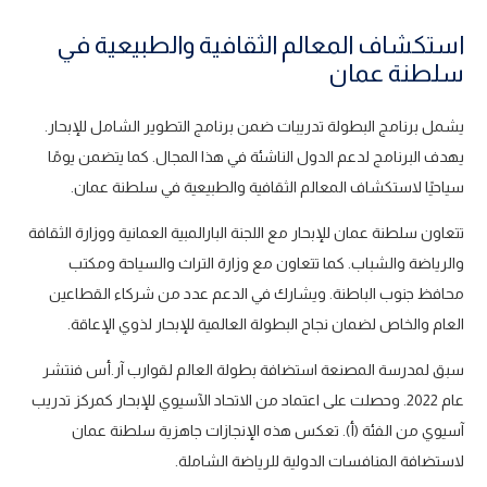
استكشاف المعالم الثقافية والطبيعية في
سلطنة عمان
يشمل برنامج البطولة تدريبات ضمن برنامج التطوير الشامل للإبحار.
يهدف البرنامج لدعم الدول الناشئة في هذا المجال. كما يتضمن يومًا
سياحيًا لاستكشاف المعالم الثقافية والطبيعية في سلطنة عمان.
تتعاون سلطنة عمان للإبحار مع اللجنة البارالمبية العمانية ووزارة الثقافة
والرياضة والشباب. كما تتعاون مع وزارة التراث والسياحة ومكتب
محافظ جنوب الباطنة. ويشارك في الدعم عدد من شركاء القطاعين
العام والخاص لضمان نجاح البطولة العالمية للإبحار لذوي الإعاقة.
سبق لمدرسة المصنعة استضافة بطولة العالم لقوارب آر.أس فنتشر
عام 2022. وحصلت على اعتماد من الاتحاد الآسيوي للإبحار كمركز تدريب
آسيوي من الفئة (أ). تعكس هذه الإنجازات جاهزية سلطنة عمان
لاستضافة المنافسات الدولية للرياضة الشاملة.