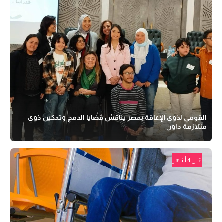
القومي لذوي الإعاقة بمصر يناقش قضايا الدمج وتمكين ذوي
متلازمة داون
قبل 4 أشهر