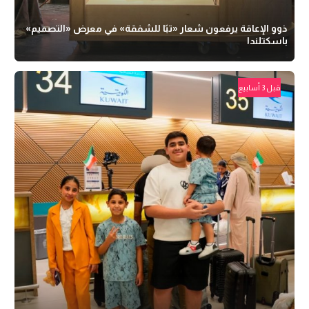
ذوو الإعاقة يرفعون شعار «تبًا للشفقة» في معرض «التصميم»
باسكتلندا
قبل 3 أسابيع