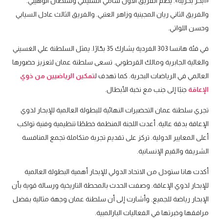
«أبحر بحرّية». يضم الفريق الأول سامي السليمي وسلطان الوهيبي.
والفريق الثاني ريان المجينية وزاهر العتبي. والفريق الثالث عادل السيابي
وحسن اللواتي.
في فئة هانسا 303 الفردية يشارك 35 بحّارًا. يمثل السلطنة علي الغسيني
والغالية الجابرية ومالك القرطوبي. تسعى سلطنة عمان لتعزيز حضورها
العالمي في الرياضات البحرية. كما تهدف ل
تمكين الرياضيين من ذوي
الإعاقة
جنبًا إلى جنب مع نخبة الأبطال.
تجري سلطنة عمان التحضيرات النهائية للبطولة العالمية للإبحار لذوي
الإعاقة بدقة عالية. أعدت اللجنة المنظمة خططًا تنظيمية وفنية تواكب
أعلى المعايير الدولية. تركز على تقديم تجربة متكاملة تجمع المنافسة
الشريفة والقيم الإنسانية.
أكدت هانا ستودل من الاتحاد الدولي للإبحار أهمية البطولة العالمية
للإبحار لذوي الإعاقة. وصفت الحدث بالمحطة التاريخية ورسالة قوية بأن
الإبحار رياضة للجميع. وأشارت إلى أن سلطنة عمان وجهة مثالية بفضل
مرافقها وخبرتها في الفعاليات البارالمبية.