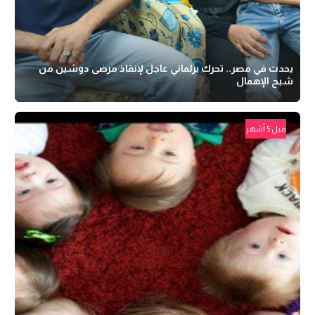
يحدث في مصر.. تحرك برلماني عاجل لإنقاذ مرضى دوشين من
شبح الإهمال
قبل 5 أشهر