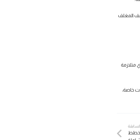
عنف المغلف
ي متلازمة
ات خاصة،
السابقة
ي خطط