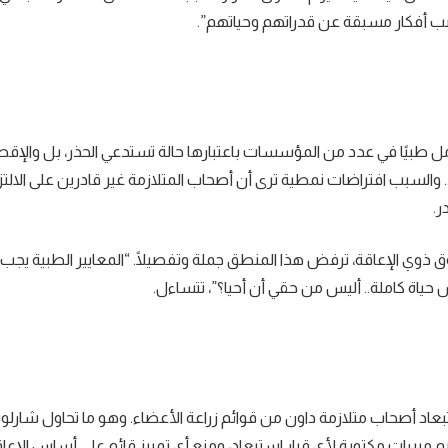
سبب أفكار مسبقة عن قدراتهم وحياتهم”.
الي 1 من كل 700 مولود، ما تزال تُعامل طبيًا في عدد من المؤسسات باعتبارها حالة تستدعي الحذر، بل وال
لى.. والسبب افتراضات نمطية ترى أن أصحاب المتلازمة غير قادرين على الال
ر.
ذوي الإعاقة، ترفض هذا المنطق جملة وتفصيلًا. “المعايير الطبية يجب أ
ش حياة كاملة.. أليس من حقي أن أحيا؟”، تتساءل.
بعاد أصحاب متلازمة داون من قوائم زراعة الأعضاء. وهو ما تحاول شارلوت
بررات مكتوبة لأي قرار استبعاد، ومنع أي تمييز قائم على أساس الإعاق