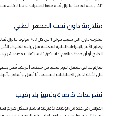
“لكن هذه الفرصة ما تزال تُحرم منها العشرات، وربما المئات، ب
متلازمة داون تحت المجهر الطبي
متلازمة داون، التي تصيب حو
يتعلق الأمر بالإجراءات الطبية المعقدة مثل زراعة القلب أو الكُ
العلاج، أو أن جودة حياتهم لا تستحق “الاستثمار” بعضو بشري ناد
شارلوت، التي تشغل اليوم منصبًا في منظمة أمريكية تُعنى بحقوق 
على الأدلة، لا على الانطباعات المسبقة.. أنا أعمل، وأسافر، وأعي
تشريعات قاصرة وتمييز بلا رقيب
القوانين في عدد من الولايات الأميركية لا تمنع بشكل صريح است
من خلال دعمها لمشروع قانون اتحادي يلزم المستشفيات بتقديم م