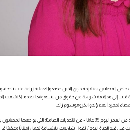
 من الأشخاص المصابين بمتلازمة داون الذين خضعوا لعملية زراعة قلب ناجحة، و
من مريضة قلب إلى مدافعة شرسة عن حقوق من يشبهونها، بعدما اكتشفت ال
اء لمجرد أنهم وُلدوا بكروموسوم زائد.
، تحدثت وودوارد – البالغة من العمر اليوم 35 عامًا – عن التحديات الصامتة التي يواجهها المص
على قيد الحياة اليوم”، تقول شارلوت، بابتسامة تحمل امتنانًا وغضبًا في آ