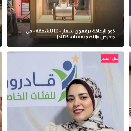
ذوو الإعاقة يرفعون شعار «تبًا للشفقة» في
معرض «التصميم» باسكتلندا
قبل 1 شهر