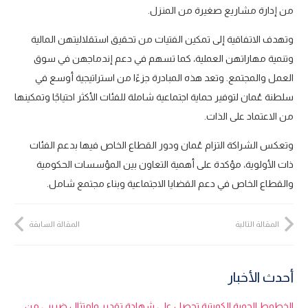
من إدارة مشاريع صغيرة من المنزل.
وتهدف الاتفاقية إلى تمكين الفتيات من تحقيق استقلاليتهن المالية
وتنمية مهاراتهن العملية، كما تسهم في دعم إندماجهن في سوق
العمل والمجتمع. وتعد هذه المبادرة جزءًا من استراتيجية أوسع في
سلطنة عُمان لتوفير حماية اجتماعية شاملة للفئات الأكثر احتياجًا وتمكينها
من الاعتماد على الذات.
وتعكس الشراكة التزام عُمان ودور القطاع الخاص فيها بدعم الفئات
ذات الأولوية، مؤكدة على أهمية التعاون بين المؤسسات الحكومية
والقطاع الخاص في دعم القضايا الاجتماعية وبناء مجتمع شامل.
المقالة التالية
المقالة السابقة
أحدث الأخبار
الخطوط الجوية الكويتية تحصل على شهادة تقدير وامتثال ضريبي من