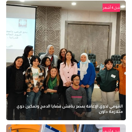
قبل 4 أشهر
القومي لذوي الإعاقة بمصر يناقش قضايا الدمج وتمكين ذوي
متلازمة داون
قبل 4 أشهر