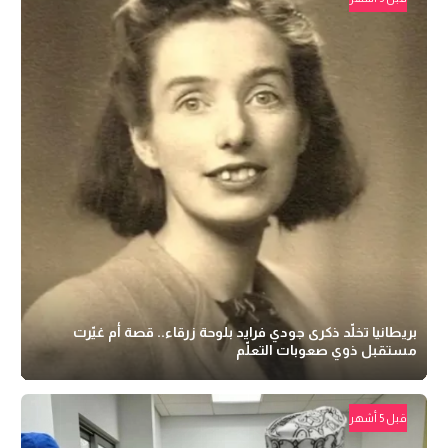
بريطانيا تخلّد ذكرى جودي فرايد بلوحة زرقاء.. قصة أم غيّرت
مستقبل ذوي صعوبات التعلّم
قبل 5 أشهر