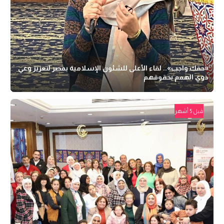
«حقك واجب».. لقاء الأعلى للشئون الإسلامية بمصر لتعزيز وعي
ذوي الهمم بحقوقهم
قبل 5 أشهر