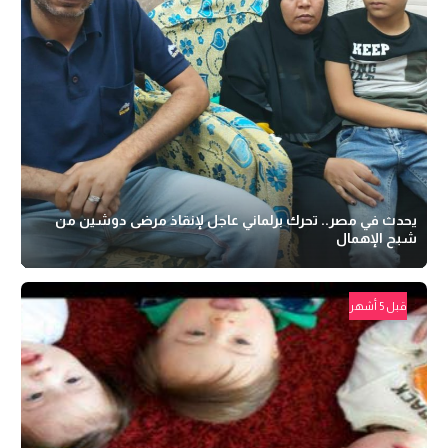
يحدث في مصر.. تحرك برلماني عاجل لإنقاذ مرضى دوشين من
شبح الإهمال
قبل 5 أشهر