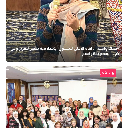
«حقك واجب».. لقاء الأعلى للشئون الإسلامية بمصر لتعزيز وعي
ذوي الهمم بحقوقهم
قبل 5 أشهر