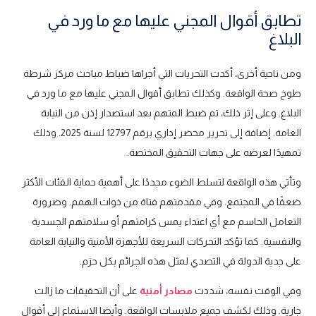
تطابق أقوال المجني عليها مع ما ورد في
البلاغ
ومن ناحية أخرى، أكدت التحريات التي أجراها ضباط مباحث مركز شرطة
طوخ صحة الواقعة. وكذلك تطابق أقوال المجني عليها مع ما ورد في
البلاغ. وعلى إثر ذلك، تم ضبط المتهم بعد استصدار إذن من النيابة
العامة. إضافة إلى تحرير محضر إداري برقم 12797 لسنة 2025. وذلك
تمهيدًا لعرضه على جهات التحقيق المختصة.
وتأتي هذه الواقعة لتسلط الضوء مجددًا على أهمية حماية الفئات الأكثر
ضعفًا في المجتمع. وفي مقدمتهم فتاة من ذوات الهمم. وضرورة
التعامل الحاسم مع أي اعتداء يمس كرامتهم أو سلامتهم الجسدية
والنفسية. كما تؤكد التحركات السريعة للأجهزة الأمنية والنيابة العامة
على جدية الدولة في التصدي لمثل هذه الجرائم بكل حزم.
وفي الوقت نفسه، شددت
مصادر أمنية
على أن التحقيقات ما زالت
جارية. وذلك لكشف جميع ملابسات الواقعة. وأيضا الاستماع إلى أقوال