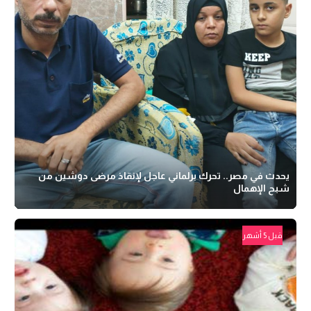
يحدث في مصر.. تحرك برلماني عاجل لإنقاذ مرضى دوشين من
شبح الإهمال
قبل 5 أشهر