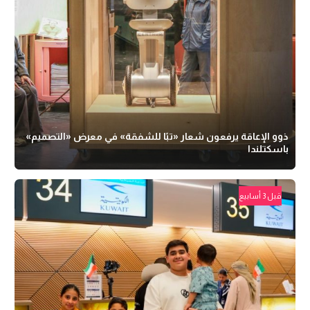
ذوو الإعاقة يرفعون شعار «تبًا للشفقة» في معرض «التصميم»
باسكتلندا
قبل 3 أسابيع