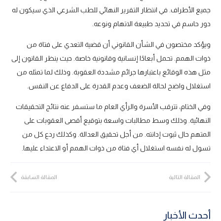
جميع الأطراف. في انتظار التقرير النهائي للطب الشرعي الذي سيكون له
دور حاسم في تحديد طبيعة الاتهام ونوعه.
ويؤكد مختصون في الشأن القانوني أن قضية التعدي على فتاة من
ذوات الهمم. تحمل أبعادًا إنسانية وقانونية خاصة. حيث ينظر القانون إلى
مثل هذه الوقائع باعتبارها جرائم مشددة العقوبة. وذلك لما تمثله من
استغلال واضح لحالة الضعف وعدم القدرة على الدفاع عن النفس.
وفي الختام، تترقب الأسرة والرأي العام ما ستسفر عنه نتائج التحقيقات
النهائية. وذلك وسط مطالبات واسعة بتوقيع أقصى العقوبات على
المتهم حال ثبوت إدانته. من أجل تحقيق العدالة. وكذلك ردع كل من
تسول له نفسه استغلال أي فتاة من ذوات الهمم أو الاعتداء عليها.
المقالة التالية
المقالة السابقة
أحدث الأخبار