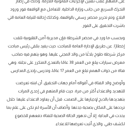
على المتهم عقب تقنين الإجراءات القانونية اللازمة. وذلك في إطار
التحرك السريع من جانب وزارة الداخلية. للتعامل مع الواقعة فور ورود
البلاغ. وتم تحرير محضر رسمي بالواقعة، وكذلك إحالته للنيابة العامة التي
باشرت التحقيق على الفور.
وبحسب ما ورد في محضر الشرطة فإن مديرية أمن القليوبية تلقت
إخطارًا. عن طريق الإدارة العامة للمباحث. حيث يفيد بتلقي رئيس مباحث
مركز شرطة طوخ بلاغًا من والد المجني عليها. وهو يتهم فيه صاحب
معرض سيارات يبلغ من العمر 38 عامًا بالتعدي المتكرر على نجلته. وهي
فتاة من ذوات الهمم تبلغ من العمر 17 عامًا، وتدرس بإحدى المدارس.
وأوضح والد الفتاة في أقواله أمام جهات التحقيق. أن ابنته تعرضت
للتهديد والاعتداء أكثر من مرة. حيث قام المتهم في إحدى المرات
بتهديدها بالذبح لإجبارها على الصمت. قبل أن يعاود الاعتداء عليها. خلال
ترددها على المكان بصحبة جدتها. وأضاف أن الأسرة لم تكن على علم بما
يحدث في البداية. إلا أن تدهور الحالة الصحية للفتاة دفعهم للخضوع
لكشف طبي. والذي أثبت تعرضها للاعتداء.