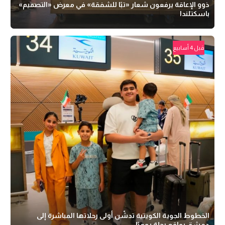
ذوو الإعاقة يرفعون شعار «تبًا للشفقة» في معرض «التصميم»
باسكتلندا
قبل 4 أسابيع
الخطوط الجوية الكويتية تدشّن أولى رحلاتها المباشرة إلى
دمشق بواقع رحلة يوميًا