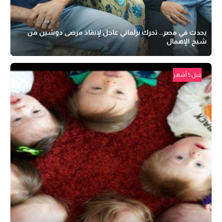
يحدث في مصر.. تحرك برلماني عاجل لإنقاذ مرضى دوشين من
شبح الإهمال
قبل 5 أشهر