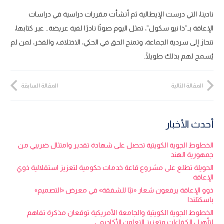
نادينا، التي درست الإيطالية ثم أنشأت مقررات دراسية في دراسات
الإعاقة بـ”ذا نيو سكول”، تمثل اليوم صوتًا نادرًا لفية عريضة.. عبر كتابها،
تنحاز إلى سردية الجماعة، وتمنح الحق في الحكي، الاختلاف، والفخر، لمن لم
يُسمح لهم بذلك طويلًا.
المقالة التالية
المقالة السابقة
أحدث الأخبار
الخطوط الجوية الكويتية تحصل على شهادة تقدير وامتثال ضريبي من
جمهورية الهند
الحويلة تطلع على مشروع قاعة خدمات حكومية لتعزيز استقلالية ذوي
الإعاقة
ذوو الإعاقة يرفعون شعار «تبًا للشفقة» في معرض «التصميم»
باسكتلندا
الخطوط الجوية الكويتية والجامعة الأمريكية توقعان مذكرة تفاهم
لتأهيل الكفاءات وتعزيز التعاون الأكاديمي