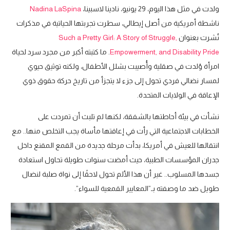
ولدت في مثل هذا اليوم، 29 يونيو، نادينا لاسبينا،
Nadina LaSpina
ناشطة أمريكية من أصل إيطالي، سطرت تجربتها الحياتية في مذكرات
نُشرت بعنوان
Such a Pretty Girl: A Story of Struggle,
Empowerment, and Disability Pride
. ما كتبته أكبر من مجرد سرد لحياة
امرأة وُلدت في صقلية وأُصيبت بشلل الأطفال، ولكنه توثيق حيوي
لمسار نضالي فردي تحول إلى جزء لا يتجزأ من تاريخ حركة حقوق ذوي
الإعاقة في الولايات المتحدة.
نشأت في بيئة أحاطتها بالشفقة، لكنها لم تلبث أن تمردت على
الخطابات الاجتماعية التي رأت في إعاقتها مأساة يجب التخلص منها.. مع
انتقالها للعيش في أمريكا، بدأت مرحلة جديدة من القمع المقنع داخل
جدران المؤسسات الطبية، حيث أمضت سنوات طويلة تحاول استعادة
جسدها المسلوب.. غير أن هذا الألم تحول لاحقًا إلى نواة صلبة لنضال
طويل ضد ما وصفته بـ”المعايير القمعية للسواء”.