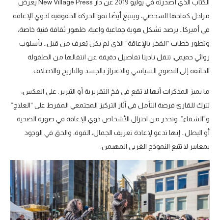
الكتاب الذي أصدرته في يوليو 2019 عن دار New Village Press يعرض
مراحل كفاحها الشخصي، ويتتبع أيضًا نمو الحركة الحقوقية لذوي الإعاقة
في أميركا.. يرصد تشكل هوية جماعية واعية، ظهور ثقافة فنية خاصة،
وتطور خطاب “الفخر بالإعاقة” الذي لم يكن يُعرف من قبل.. بأسلوب
روائي حميمي، تنقل نادينا تفاصيل دقيقة عن انتقالها من الطفولة
الخائفة إلى النضوج السياسي والاعتزاز بالجسد والتاريخ والاختلاف.
ما يميز المذكرات أنها لا تقع في فخ التقريرية أو التبرير. على العكس،
تترك للقارئ فرصة التأمل في آثار التركيز المجتمعي المفرط على “العلاج”
و”الشفاء”، وتحذر من اختزال الأشخاص ذوي الإعاقة في صورة الضحية
أو البطل.. إنها تدعو لإعادة تعريف الجمال، القوة، والحق في الوجود
بمعايير لا تتبع النموذج الغربي المهيمن.