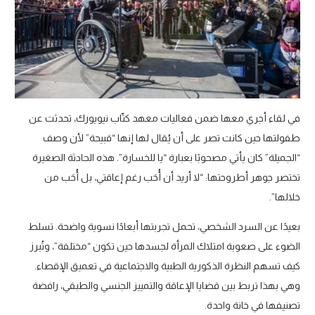
في لقاء أجري معها ضمن فعاليات معهد كتّاب نيويورك، تحدثت عن
طفولتها حين كانت تصر على أن يُقال لها إنها “قبيحة” لأن وصف
“الجميلة” كان يأتي مصحوبًا بعبارة “يا للخسارة”. هذه الحادثة الصغيرة
تختصر جوهر أطروحتها: “لا أريد أن أُحَب رغم إعاقتي، بل أُحَب من
خلالها”.
بعيدًا عن السرد الشخصي، تحمل تجربتها أبعادًا نسوية واضحة. تسلط
الضوء على صعوبة امتلاك المرأة لجسدها حين تكون “مختلفة”، وتُبرز
كيف تسهم النظرة الذكورية الطبية والاجتماعية في تعميق الإقصاء.
وهي بهذا تربط بين قضايا الإعاقة والتمييز الجنسي والطبقي، رافضة
تصنيفها في خانة واحدة.