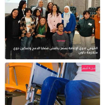
القومي لذوي الإعاقة بمصر يناقش قضايا الدمج وتمكين ذوي
متلازمة داون
قبل 4 أشهر