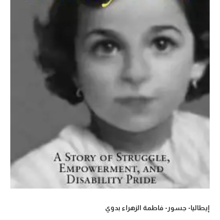
إيطاليا- جسور- فاطمة الزهراء بدوي