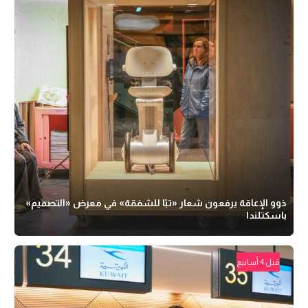
ذوو الإعاقة يرفعون شعار «تبًا للشفقة» في معرض «التصميم»
باسكتلندا
قبل 4 أسابيع