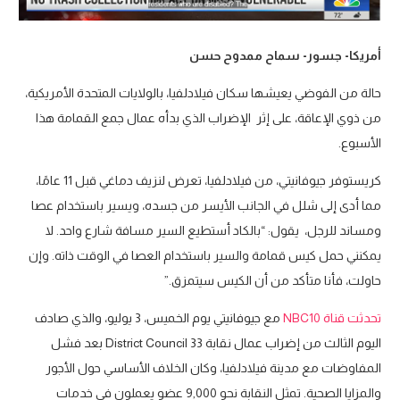
أمريكا- جسور- سماح ممدوح حسن
حالة من الفوضي يعيشها سكان فيلادلفيا، بالولايات المتحدة الأمريكية،
من ذوي الإعاقة، على إثر الإضراب الذي بدأه عمال جمع القمامة هذا
الأسبوع.
كريستوفر جيوفانيتي، من فيلادلفيا، تعرض لنزيف دماغي قبل 11 عامًا،
مما أدى إلى شلل في الجانب الأيسر من جسده، ويسير باستخدام عصا
ومساند للرجل، يقول: “بالكاد أستطيع السير مسافة شارع واحد. لا
يمكنني حمل كيس قمامة والسير باستخدام العصا في الوقت ذاته. وإن
حاولت، فأنا متأكد من أن الكيس سيتمزق.”
تحدثت قناة NBC10
مع جيوفانيتي يوم الخميس، 3 يوليو، والذي صادف
اليوم الثالث من إضراب عمال نقابة District Council 33 بعد فشل
المفاوضات مع مدينة فيلادلفيا، وكان الخلاف الأساسي حول الأجور
والمزايا الصحية. تمثل النقابة نحو 9,000 عضو يعملون في خدمات