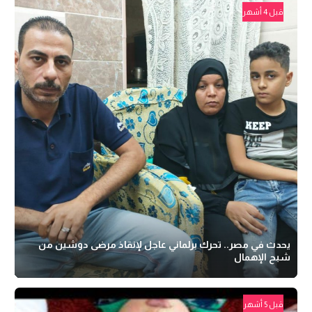
قبل 4 أشهر
يحدث في مصر.. تحرك برلماني عاجل لإنقاذ مرضى دوشين من
شبح الإهمال
قبل 5 أشهر