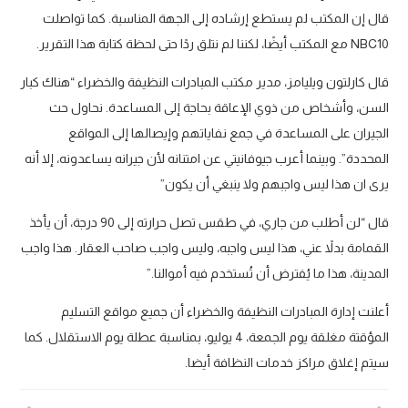
قال إن المكتب لم يستطع إرشاده إلى الجهة المناسبة. كما تواصلت
NBC10 مع المكتب أيضًا، لكننا لم نتلق ردًا حتى لحظة كتابة هذا التقرير.
قال كارلتون ويليامز، مدير مكتب المبادرات النظيفة والخضراء “هناك كبار
السن، وأشخاص من ذوي الإعاقة بحاجة إلى المساعدة. نحاول حث
الجيران على المساعدة في جمع نفاياتهم وإيصالها إلى المواقع
المحددة”. وبينما أعرب جيوفانيتي عن امتنانه لأن جيرانه يساعدونه، إلا أنه
يرى ان هذا ليس واجبهم ولا ينبغي أن يكون”
قال “لن أطلب من جاري، في طقس تصل حرارته إلى 90 درجة، أن يأخذ
القمامة بدلاً عني، هذا ليس واجبه، وليس واجب صاحب العقار. هذا واجب
المدينة، هذا ما يُفترض أن تُستخدم فيه أموالنا.”
أعلنت إدارة المبادرات النظيفة والخضراء أن جميع مواقع التسليم
المؤقتة مغلقة يوم الجمعة، 4 يوليو، بمناسبة عطلة يوم الاستقلال. كما
سيتم إغلاق مراكز خدمات النظافة أيضا.