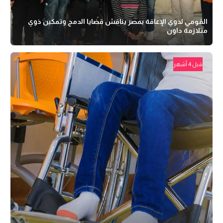
القومي لذوي الإعاقة بمصر يناقش قضايا الدمج وتمكين ذوي
متلازمة داون
قبل 4 أشهر