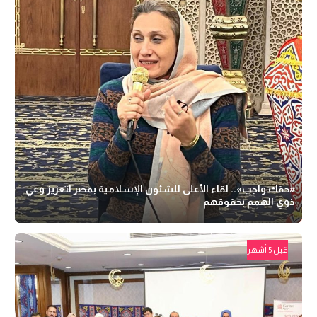
«حقك واجب».. لقاء الأعلى للشئون الإسلامية بمصر لتعزيز وعي
ذوي الهمم بحقوقهم
قبل 5 أشهر