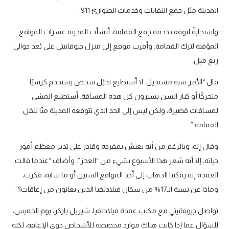
المدينة مثل جمع النفايات وخدمات الطوارئ 911.
واستجابةً لتوقف خدمة جمع القمامة، أنشأت المدينة عشرات المواقع
المؤقتة لترك القمامة. وأقرب موقع إلى منزل جيوفانيتي على بُعد حوالي
ربع ميل.
قال “الأمر شبه مستحيل. لا أستطيع تخيّل شخص يستخدم كرسيًا
متحركًا أو كبار السن يسيرون كل هذه المسافة. أستطيع المشي
لمسافات قصيرة، ولكن ليس إلى الحد الذي تتوقعه المدينة منّا لنقل
القمامة.”
وقال إنه، وبالرغم من أنه يعيش بمفرده وقادر على تدبر معظم أمور
حياته، إلا أنه شعر هذا الأسبوع بشيء من “العجز”، وأضاف “عندما قالت
العمدة إنه يمكننا الذهاب إلى أحد المواقع الستين أو ما شابه، فكرت،
وماذا عن نسبة الـ17% من سكان فيلادلفيا الذين يعانون من إعاقات؟”
تواصل جيوفانيتي مع مكتب عمدة فيلادلفيا، شيريل باركر، يوم الخميس،
للسؤال عما إذا كانت هناك موارد مخصصة للأشخاص ذوي الإعاقة، لكنه