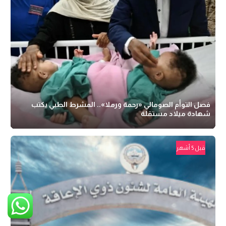
فصل التوأم الصومالي «رحمة ورملا».. المشرط الطبي يكتب
شهادة ميلاد مستقلة
قبل 5 أشهر