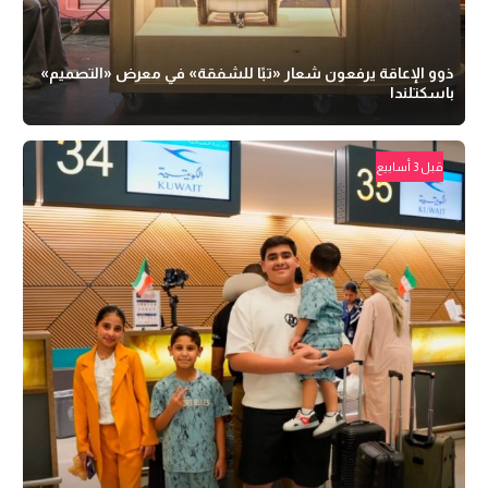
ذوو الإعاقة يرفعون شعار «تبًا للشفقة» في معرض «التصميم»
باسكتلندا
قبل 3 أسابيع