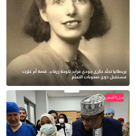
بريطانيا تخلّد ذكرى جودي فرايد بلوحة زرقاء.. قصة أم غيّرت
مستقبل ذوي صعوبات التعلّم
قبل 5 أشهر