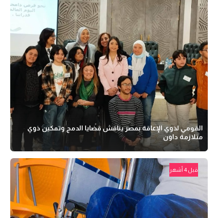
القومي لذوي الإعاقة بمصر يناقش قضايا الدمج وتمكين ذوي
متلازمة داون
قبل 4 أشهر