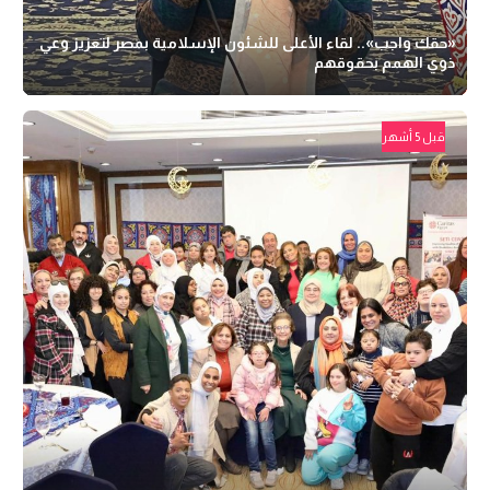
«حقك واجب».. لقاء الأعلى للشئون الإسلامية بمصر لتعزيز وعي
ذوي الهمم بحقوقهم
قبل 5 أشهر