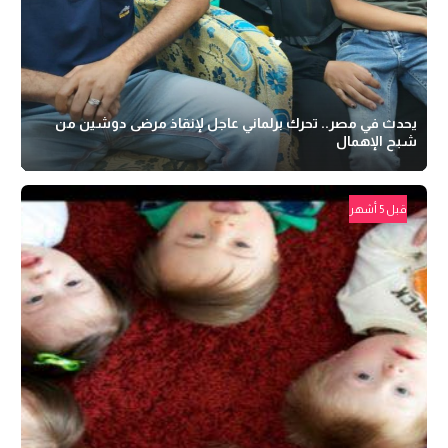
يحدث في مصر.. تحرك برلماني عاجل لإنقاذ مرضى دوشين من
شبح الإهمال
قبل 5 أشهر