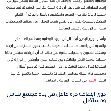
الوطنية وقطاع الرياضة. وأوضح أن هذا التعاون ساهم بشكل كبير في
إنجاح البطولة. كما شدد على أن كرة السلة للكراسي المتحركة تعد خطوة
مهمة لرعاية فئة ذوي الهمم وتمكينهم رياضيًا. وأضاف أن النجاح
الحقيقي للبطولة يكمن في اجتماع شباب الوطن من مختلف المحافظات
تحت راية الرياضة وقيمها السامية.
وأشار الوزير البكري أيضًا إلى أن الروح الوطنية ومظاهر الانسجام
والمحبة التي رافقت منافسات البطولة عكست صورة مشرّفة عن إرادة
وشغف اللاعبين واللاعبات. علاوة على ذلك، أكد أن الرياضة ستظل دائمًا
مساحة جامعة للتآخي والالتقاء بين شباب اليمن. وأوضح أن الوزارة تولي
اهتمامًا كبيرًا برياضة الأشخاص ذوي الهمم. كما أكّد دعم أبطال
وبطلات كرة السلة للكراسي المتحركة وتسهيل مشاركاتهم الخارجية
لتمثيل
اليمن
في المحافل العربية والدولية.
ذوي الإعاقة جزء فاعل في بناء مجتمع شامل
ومستقبل