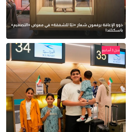
ذوو الإعاقة يرفعون شعار «تبًا للشفقة» في معرض «التصميم»
باسكتلندا
قبل 3 أسابيع