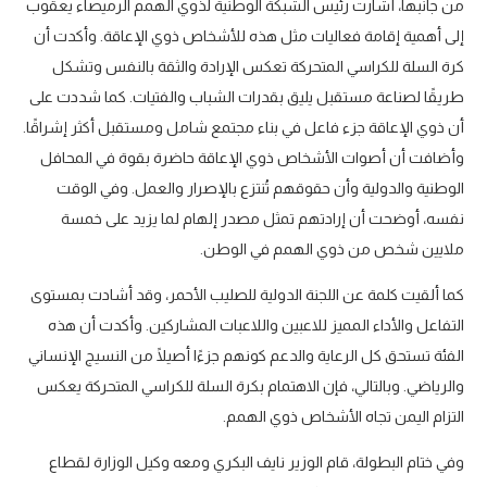
من جانبها، أشارت رئيس الشبكة الوطنية لذوي الهمم الرميصاء يعقوب
إلى أهمية إقامة فعاليات مثل هذه للأشخاص ذوي الإعاقة. وأكدت أن
كرة السلة للكراسي المتحركة تعكس الإرادة والثقة بالنفس وتشكل
طريقًا لصناعة مستقبل يليق بقدرات الشباب والفتيات. كما شددت على
أن ذوي الإعاقة جزء فاعل في بناء مجتمع شامل ومستقبل أكثر إشراقًا.
وأضافت أن أصوات الأشخاص ذوي الإعاقة حاضرة بقوة في المحافل
الوطنية والدولية وأن حقوقهم تُنتزع بالإصرار والعمل. وفي الوقت
نفسه، أوضحت أن إرادتهم تمثل مصدر إلهام لما يزيد على خمسة
ملايين شخص من ذوي الهمم في الوطن.
كما ألقيت كلمة عن اللجنة الدولية للصليب الأحمر، وقد أشادت بمستوى
التفاعل والأداء المميز للاعبين واللاعبات المشاركين. وأكدت أن هذه
الفئة تستحق كل الرعاية والدعم كونهم جزءًا أصيلًا من النسيج الإنساني
والرياضي. وبالتالي، فإن الاهتمام بكرة السلة للكراسي المتحركة يعكس
التزام اليمن تجاه الأشخاص ذوي الهمم.
وفي ختام البطولة، قام الوزير نايف البكري ومعه وكيل الوزارة لقطاع