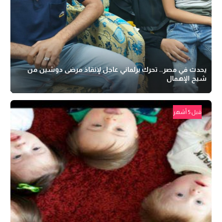
يحدث في مصر.. تحرك برلماني عاجل لإنقاذ مرضى دوشين من
شبح الإهمال
قبل 5 أشهر