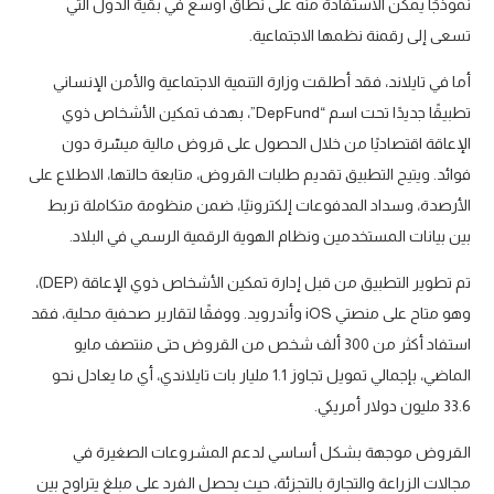
نموذجًا يمكن الاستفادة منه على نطاق أوسع في بقية الدول التي
تسعى إلى رقمنة نظمها الاجتماعية.
أما في تايلاند، فقد أطلقت وزارة التنمية الاجتماعية والأمن الإنساني
تطبيقًا جديدًا تحت اسم “DepFund”، بهدف تمكين الأشخاص ذوي
الإعاقة اقتصاديًا من خلال الحصول على قروض مالية ميسّرة دون
فوائد. ويتيح التطبيق تقديم طلبات القروض، متابعة حالتها، الاطلاع على
الأرصدة، وسداد المدفوعات إلكترونيًا، ضمن منظومة متكاملة تربط
بين بيانات المستخدمين ونظام الهوية الرقمية الرسمي في البلاد.
تم تطوير التطبيق من قبل إدارة تمكين الأشخاص ذوي الإعاقة (DEP)،
وهو متاح على منصتي iOS وأندرويد. ووفقًا لتقارير صحفية محلية، فقد
استفاد أكثر من 300 ألف شخص من القروض حتى منتصف مايو
الماضي، بإجمالي تمويل تجاوز 1.1 مليار بات تايلاندي، أي ما يعادل نحو
33.6 مليون دولار أمريكي.
القروض موجهة بشكل أساسي لدعم المشروعات الصغيرة في
مجالات الزراعة والتجارة بالتجزئة، حيث يحصل الفرد على مبلغ يتراوح بين