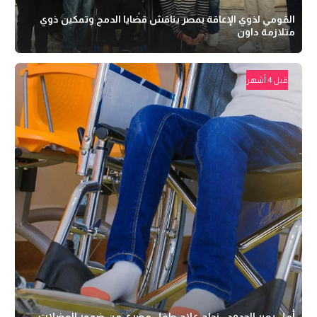
القومي لذوي الإعاقة بمصر يناقش قضايا الدمج وتمكين ذوي
متلازمة داون
قبل 4 أشهر
أمل يعبر الحدود.. نجاح علاج طفل مصري من ضمور العضلات