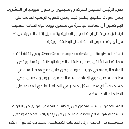
صرح الرئيس التنفيذي لشركة راونسيكيور، لي سون-هيونغ، أن المشروع
يمثل نموذجًا تطبيقيًا يُظهر كيف يمكن للهوية الرقمية القائمة على
البلوكشين أن تساهم مباشرةً في تحسين جودة حياة الفئات الضعيفة
اجتماعيًا، من خلال إزالة الحواجز الإدارية وتسهيل إثبات الهوية عن بُعد
في أي وقت، دون الحاجة لحمل البطاقة الورقية.
تستند المنظومة إلى منصة OmniOne Enterprise، وهي تقنية أثبتت
فعاليتها سابقًا في إصدار بطاقات الهوية الوطنية الرقمية ورخص
القيادة الرقمية في كوريا الجنوبية. ومن خلال دمج هذه التقنية في
بطاقة تسجيل ذوي الإعاقة، سيتم الحد من التزوير والاحتيال، وهي
مشكلات أُبلغ عنها بشكل متكرر في النظام التقليدي المعتمد على
البطاقات البلاستيكية.
المستخدمون سيستفيدون من إمكانيات التحقق الفوري من الهوية
باستخدام هواتفهم الذكية، مما يقلل من الإجراءات المعقدة ويحمي
حقوقهم في الوصول إلى الخدمات الاجتماعية. المشروع يُتوقع أن يكون