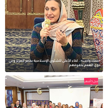
«حقك واجب».. لقاء الأعلى للشئون الإسلامية بمصر لتعزيز وعي
ذوي الهمم بحقوقهم
قبل 5 أشهر