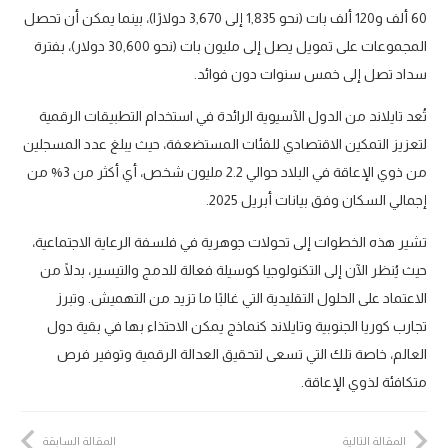
60 ألف و120 ألف بات (نحو 1,835 إلى 3,670 دولارًا)، بينما يمكن أن تحصل
المجموعات على تمويل يصل إلى مليون بات (نحو 30,600 دولار)، بفترة
سداد تصل إلى خمس سنوات دون فوائد.
تُعد تايلاند من الدول الآسيوية الرائدة في استخدام التطبيقات الرقمية
لتعزيز التمكين الاقتصادي للفئات المستضعفة، حيث يبلغ عدد المسجلين
من ذوي الإعاقة في البلاد حوالي 2.2 مليون شخص، أي أكثر من 3% من
إجمالي السكان وفق بيانات أبريل 2025.
تشير هذه الخطوات إلى تحولات جوهرية في فلسفة الرعاية الاجتماعية،
حيث يُنظر الآن إلى التكنولوجيا كوسيلة فعالة للدمج والتيسير، بدلًا من
الاعتماد على الحلول التقليدية التي غالبًا ما تزيد من التهميش. وتبرز
تجارب كوريا الجنوبية وتايلاند كنماذج يمكن الاحتذاء بها في بقية دول
العالم، خاصة تلك التي تسعى لتحقيق العدالة الرقمية وتوفير فرص
متكافئة لذوي الإعاقة.
المقالة التالية
المقالة السابقة