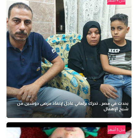
قبل 4 أشهر
يحدث في مصر.. تحرك برلماني عاجل لإنقاذ مرضى دوشين من
شبح الإهمال
قبل 5 أشهر