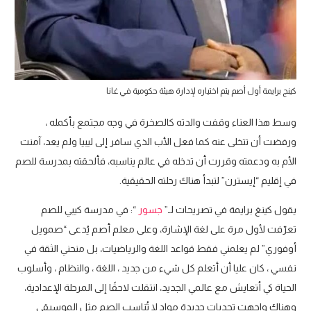
كينج برايمة أول أصم يتم اختياره لإدارة هيئة حكومية في غانا
وسط هذا العناء وقفت والدته كالصخرة في وجه مجتمع بأكمله ،
ورفضت أن تتخلى عنه كما فعل الأب الذي سافر إلى ليبيا ولم يعد، آمنت
الأم به ودعمته وقررت أن تدخله في عالم يناسبه، فألحقته بمدرسة للصم
في إقليم “إيسترن” لتبدأ هناك رحلته الحقيقية.
يقول كينغ برايمة في تصريحات لـ”
جسور
“: في مدرسة كيبي للصم
تعرّفت لأول مرة على لغة الإشارة، وعلى معلم أصم يُدعى “صمويل
أوفوري” لم يعلمني فقط قواعد اللغة والرياضيات، بل منحني الثقة في
نفسي ، كان عليا أن أتعلم كل شيء من جديد ، اللغة ، والنظام ، وأسلوب
الحياة كي أتعايش مع عالمي الجديد، انتقلت لاحقًا إلى المرحلة الإعدادية،
وهناك واجهت تحديات جديدة مواد لا تُناسب الصم مثل الموسيقى