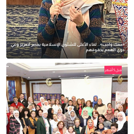
«حقك واجب».. لقاء الأعلى للشئون الإسلامية بمصر لتعزيز وعي
ذوي الهمم بحقوقهم
قبل 5 أشهر