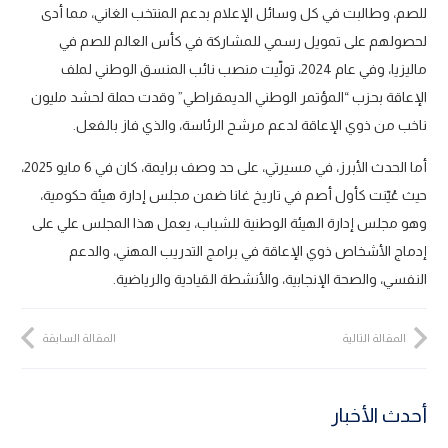
للصم، وطالبت في كل وسائل الإعلام بدعم المنتخب الغاني، مما أدى
لحصولهم على تمويل رسمي للمشاركة في كأس العالم للصم في
ماليزيا، وفي عام 2024، تولّيت منصب نائب المنسق الوطني لملف
الإعاقة بحزب “المؤتمر الوطني الديمقراطي” وقدت حملة لحشد مليون
ناخب من ذوي الإعاقة لدعم مرشح الرئاسة، والذي فاز بالفعل.
أما الحدث الأبرز، في مسيرتي، على حد وصف برايمة، كان في 6 مايو 2025،
حيث عُيّنت كأول أصم في تاريخ غانا ضمن مجلس إدارة هيئة حكومية،
وهو مجلس إدارة الهيئة الوطنية للشباب، يعمل هذا المجلس علي على
إدماج الأشخاص ذوي الإعاقة في برامج التدريب المهني، والدعم
النفسي، والصحة الإنجابية، والأنشطة القيادية والرياضية.
المقالة التالية
المقالة السابقة
أحدث الأخبار