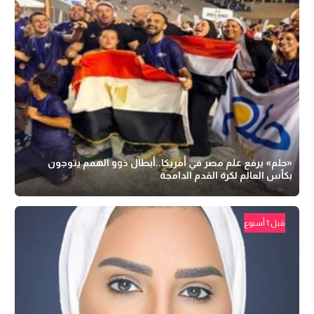
«حلم» يرفع علم مصر في أمريكا..أبطال ذوو الهمم يتوجون
بكأس العالم لكرة القدم الدامجة
قبل 1 أسبوع