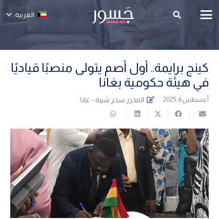
العربية
كينج برايمة.. أول أصم يتولى منصبًا قياديًا
في هيئة حكومية بغانا
المحرر:
سحر شيبة - غانا
أغسطس 6, 2025