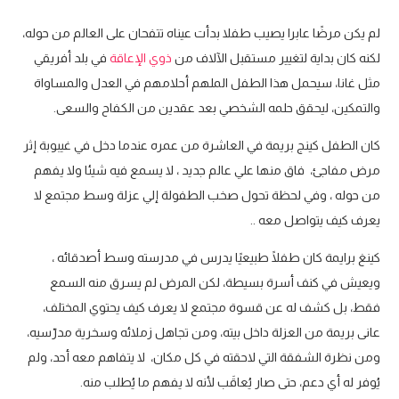
لم يكن مرضًا عابرا يصيب طفلا بدأت عيناه تتفحان على العالم من حوله،
لكنه كان بداية لتغيير مستقبل الآلاف من
ذوي الإعاقة
في بلد أفريقي
مثل غانا، سيحمل هذا الطفل الملهم أحلامهم في العدل والمساواة
والتمكين، ليحقق حلمه الشخصي بعد عقدين من الكفاح والسعى.
كان الطفل كينج بريمة في العاشرة من عمره عندما دخل في غيبوبة إثر
مرض مفاجئ، فاق منها علي عالم جديد ، لا يسمع فيه شيئا ولا يفهم
من حوله ، وفي لحظة تحول صخب الطفولة إلي عزلة وسط مجتمع لا
يعرف كيف يتواصل معه ..
كينغ برايمة كان طفلًا طبيعيًا يدرس في مدرسته وسط أصدقائه ،
ويعيش في كنف أسرة بسيطة، لكن المرض لم يسرق منه السمع
فقط، بل كشف له عن قسوة مجتمع لا يعرف كيف يحتوي المختلف،
عانى بريمة من العزلة داخل بيته، ومن تجاهل زملائه وسخرية مدرّسيه،
ومن نظرة الشفقة التي لاحقته في كل مكان، لا يتفاهم معه أحد، ولم
يُوفر له أي دعم، حتى صار يُعاقَب لأنه لا يفهم ما يُطلب منه.