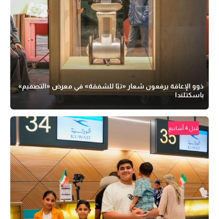
ذوو الإعاقة يرفعون شعار «تبًا للشفقة» في معرض «التصميم»
باسكتلندا
قبل 4 أسابيع