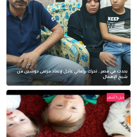
يحدث في مصر.. تحرك برلماني عاجل لإنقاذ مرضى دوشين من
شبح الإهمال
قبل 5 أشهر