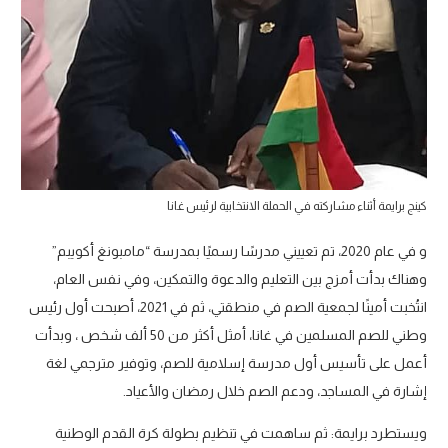
كينج برايمة أثناء مشاركته في الحملة الانتخابية لرئيس غانا
و في عام 2020، تم تعييني مدرسًا رسميًا بمدرسة “مامبونغ أكويبم”
وهناك بدأت أمزج بين التعليم والدعوة والتمكين، وفي نفس العام،
انتُخبت أمينًا لجمعية الصم في منطقتي، ثم في 2021، أصبحت أول رئيس
وطني للصم المسلمين في غانا، أمثل أكثر من 50 ألف شخص ، وبدأت
أعمل على تأسيس أول مدرسة إسلامية للصم، وتوفير مترجمي لغة
إشارة في المساجد، ودعم الصم خلال رمضان والأعياد.
ويستطرد برايمة: ثم ساهمت في تنظيم بطولة كرة القدم الوطنية