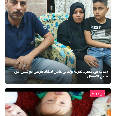
يحدث في مصر.. تحرك برلماني عاجل لإنقاذ مرضى دوشين من
شبح الإهمال
قبل 5 أشهر