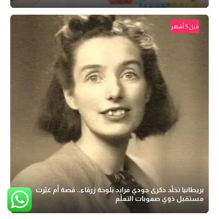
قبل 5 أشهر
بريطانيا تخلّد ذكرى جودي فرايد بلوحة زرقاء.. قصة أم غيّرت
مستقبل ذوي صعوبات التعلّم