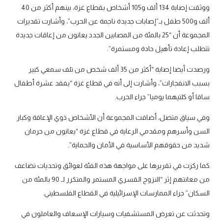
ووثقت إصابة 134 ألف و105 أشخاص بقطاع غزة، بينهم أكثر من 40
ألف و500 طفل بـ”إصابات جديدة ناجمة عن الحرب”، وأشارت تقديرات
المجموعة أن “25 بالمئة من المصابين الجدد يعانون من إعاقات جديدة
تتطلب إعادة تأهيل حادة ومستمرة”.
ورصدت أيضا إصابة “أكثر من 35 ألف شخص من تلف سمعي كبير
بسبب الانفجارات”، وأشارت إلى أنه في قطاع غزة “يفقد عشرة أطفال
ساقا أو كلتيهما يوميا” جراء الحرب.
وفي سياق متصل، أضافت المجموعة أن الأشخاص ذوي الإعاقة وكبار
السن وأسرهم ومقدمي الرعاية في قطاع غزة “يعانون من حرمان
شديد من حقوقهم الأساسية في الأمان والحماية”.
كما ركزت في تقريرها على مواجهة هذه الفئة لعوائق وتحديات تضاعف
من معانتهم إثر “النزوح القسري المستمر والمتكرر لـ 90 بالمئة من
السكان” جراء الممارسات الإسرائيلية في القطاع الفلسطيني.
وتحدثت عن تعرض المستشفيات وسيارات الإسعاف والعاملون في