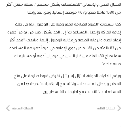
المجال الطبي والإنساني “للاستهداف بشكل ممنهج”، معلنة مقتل أكثر
من 1580 عاملا صحيا و467 موظفا إنسانيا، وفق تقديراتها.
كما استنكرت “القيود الصارمة المفروضة على الوصول بما في ذلك
إعاقة الحركة وإيصال المساعدات” إلى الحد بشكل كبير من توافر أجهزة
إنقاذ الحياة والرعاية الصحية وإمكانية الوصول إليها. وتابعت: “فقد أكثر
من 83 بالمئة من الأشخاص ذوي الإعاقة في غزة أجهزتهم المساعدة،
بينما يحتاج 80 بالمئة من كبار السن في غزة إلى أدوية أو مستلزمات
طبية عاجلة”.
ورغم النداءات الدولية، لا تزال إسرائيل تفرض قيودا صارمة على فتح
المعابر وإدخال المساعدات، ولا تسمح إلا بكميات شحيحة جدا من
المساعدات، لا تتناسب مع احتياجات الفلسطينيين.
المقالة التالية
المقالة السابقة