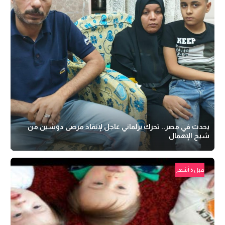
يحدث في مصر.. تحرك برلماني عاجل لإنقاذ مرضى دوشين من
شبح الإهمال
قبل 5 أشهر