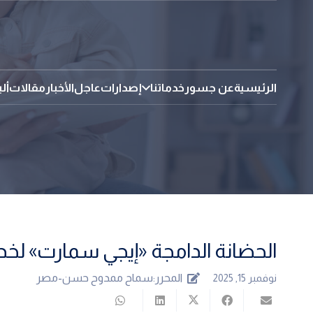
الرئيسية
عن جسور
خدماتنا
إصدارات
عاجل
الأخبار
مقالات
أل
الحضانة الدامجة «إيجي سمارت» لخ
المحرر:
سماح ممدوح حسن-مصر
نوفمبر 15, 2025