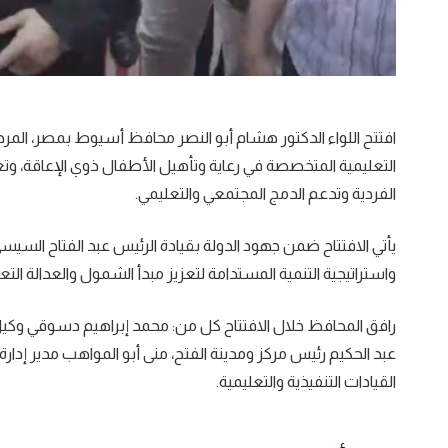
افتتح اللواء الدكتور هشام أبو النصر محافظ أسيوط بمصر، المرح
التعليمية المتخصصة في رعاية وتأهيل الأطفال ذوي الإعاقة، وتع
الفردية وتدعم الدمج المجتمعي والتعليمي.
واستراتيجية التنمية المستدامة لتعزيز مبدأ الشمول والعدالة التعل
رافق المحافظ خلال الافتتاح كل من: محمد إبراهيم دسوقي وكيل و
عبد الحكيم رئيس مركز ومدينة الفتح، منى أبو المواهب مدير إدارة
القيادات التنفيذية والتعليمية.