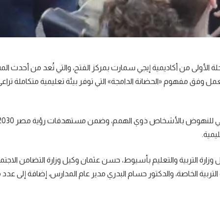
لة الأولى من أكاديمية إيجي سمارت بمركز الفتح، والتي تُعد من أحدث ا
مل وفق مفهوم «الحضانة الدامجة» التي توفر بيئة تعليمية متكاملة تراعي
يأتي الافتتاح ضمن جهود الدولة بقيادة الرئيس عبد الفتاح السيسي للنهوض بالأشخاص ذوي الهمم، وضمن مستهد
يمية.
زارة التربية والتعليم بأسيوط، حسن عثمان وكيل وزارة التضامن الاجتم
 التربية الخاصة، والدكتور حسام البدري مدير عام المدارس، إضافة إلى عدد