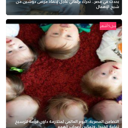
يحدث في مصر.. تحرك برلماني عاجل لإنقاذ مرضى دوشين من
شبح الإهمال
قبل 5 أشهر
التضامن المصرية: اليوم العالمي لمتلازمة داون فرصة لترسيخ
ثقافة القبول وتمكين أصحاب الهمم