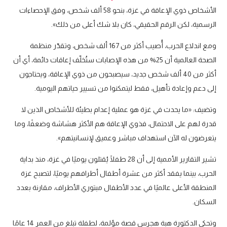
الأشخاص ذوي الإعاقة في غزة، بنحو 58 ألف شخص، وفق الإحصاءات
الرسمية، لكن الرقم الحقيقي، كان بلا شك أعلى من ذلك».
ومع اندلاع الحرب، أُصيب أكثر من 167 ألف شخص، وتقدّر منظمة
الصحة العالمية أن 25% من هذه الإصابات ستُخلّف إعاقات دائمة، أي أن
أكثر من 40 ألف شخص جديد، سيصبحون من ذوي الإعاقة، ويحتاجون
إلى دعم وإعادة تأهيل، فقط ليتمكنوا من تسيير حياتهم اليومية.
وتضيف: «ما يحدث في غزة هو عملية إعدام بطيئة للأشخاص الذين لا
قدرة لهم على الاحتمال، فذوي الإعاقة هم الأكثر هشاشة وضعفًا، وما
يتعرضون له الآن استهداف مباشر وعميق لإنسانيتهم».
تشير التقارير الأممية إلى أن 28 طفلًا يُقتلون يوميًا في غزة، منذ بداية
الحرب، بينما يفقد أكثر من عشرة أطفال أطرافهم يوميًا، لتصبح غزة
المنطقة الأعلى عالميًا في عدد الأطفال مبتوري الأطراف، مقارنة بعدد
السكان.
وتحكي الدكتورة هبة هجرس قصة مؤلمة، لطفلة تبلغ من العمر 14 عامًا