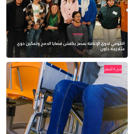
القومي لذوي الإعاقة بمصر يناقش قضايا الدمج وتمكين ذوي
متلازمة داون
قبل 4 أشهر