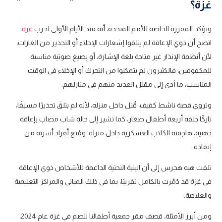
غزة؟
وتؤكد المقررة الخاصة للأمم المتحدة، أنه منذ الأيام الأولى لحرب
غزة
،
اتضح أن ذوي الإعاقة لم يتلقوا إشعارات الإخلاء أو التحذير من الغارات،
لأن أنظمة الإنذار غير متاحة بلغة الإشارة، أو بصيغ صوتية مناسبة
للمكفوفين، فالكثيرون لم يتمكنوا من التحرك أو الإخلاء في الوقت
المناسب، ما أدى إلى مقتل العديد منهم في منازلهم.
وتروي قصة ناشط كفيف، قُتل داخل منزله، لأنه لم يتلقَ تحذيرًا مسبقًا،
تاركًا خلفه أربعة أطفال صغار، كما تشير إلى حالة شاب مصاب بإعاقة
ذهنية، هاجمته الكلاب العسكرية داخل منزله، ومُنع أفراد أسرته من
إنقاذه.
تلفت هبه هجرس إلى أن البنية التحتية الداعمة للأشخاص ذوي الإعاقة
في غزة قد دُمّرت بالكامل تقريبًا، بما في ذلك المباني والمراكز التعليمية
والعلاجية.
ومن أبرز الأمثلة، قصف مقر جمعية أطفالنا للصم في غزة عام 2024،