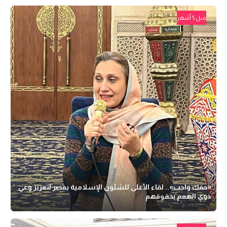
قبل 5 أشهر
«حقك واجب».. لقاء الأعلى للشئون الإسلامية بمصر لتعزيز وعي
ذوي الهمم بحقوقهم