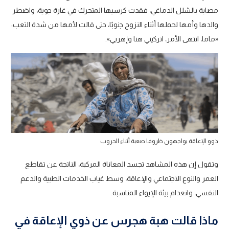
مصابة بالشلل الدماغي، فقدت كرسيها المتحرك في غارة جوية، واضطر
والدها وأمها لحملها أثناء النزوح جنوبًا، حتى قالت لأمها من شدة التعب:
«ماما، انتهى الأمر، اتركيني هنا وإهربي».
ذوو الإعاقة يواجهون ظروفا صعبة أثناء الحروب
وتقول إن هذه المشاهد تجسد المعاناة المركبة، الناتجة عن تقاطع
العمر والنوع الاجتماعي والإعاقة، وسط غياب الخدمات الطبية والدعم
النفسي، وانعدام بيئة الإيواء المناسبة.
ماذا قالت هبة هجرس عن ذوي الإعاقة في