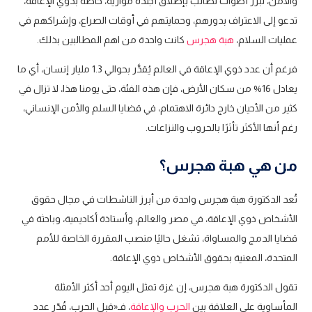
والأمن، تبرز أصوات تطالب بإطلاق أجندة موازية، خاصة بذوي الإعاقة،
تدعو إلى الاعتراف بدورهم، وحمايتهم في أوقات الصراع، وإشراكهم في
عمليات السلام،
هبة هجرس
كانت واحدة من اهم المطالبين بذلك.
فرغم أن عدد ذوي الإعاقة في العالم يُقدَّر بحوالي 1.3 مليار إنسان، أي ما
يعادل 16% من سكان الأرض، فإن هذه الفئة، حتى يومنا هذا، لا تزال في
كثير من الأحيان خارج دائرة الاهتمام، في قضايا السلم والأمن الإنساني،
رغم أنها الأكثر تأثرًا بالحروب والنزاعات.
من هي هبة هجرس؟
تُعد الدكتورة هبة هجرس واحدة من أبرز الناشطات في مجال حقوق
الأشخاص ذوي الإعاقة، في مصر والعالم، وأستاذة أكاديمية، وباحثة في
قضايا الدمج والمساواة، تشغل حاليًا منصب المقررة الخاصة للأمم
المتحدة، المعنية بحقوق الأشخاص ذوي الإعاقة.
تقول الدكتورة هبة هجرس، إن غزة تمثل اليوم أحد أكثر الأمثلة
المأساوية على العلاقة بين
الحرب والإعاقة
، فـ«قبل الحرب، قُدّر عدد