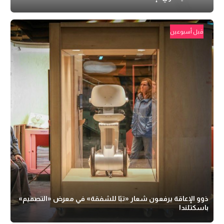
قبل أسبوعين
ذوو الإعاقة يرفعون شعار «تبًا للشفقة» في معرض «التصميم»
باسكتلندا