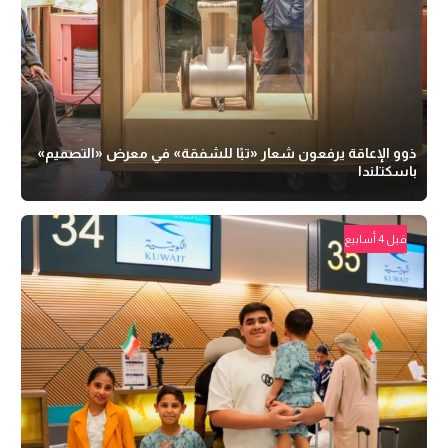
ذوو الإعاقة يرفعون شعار «تبًا للشفقة» في معرض «التصميم»
باسكتلندا
قبل 4 أسابيع