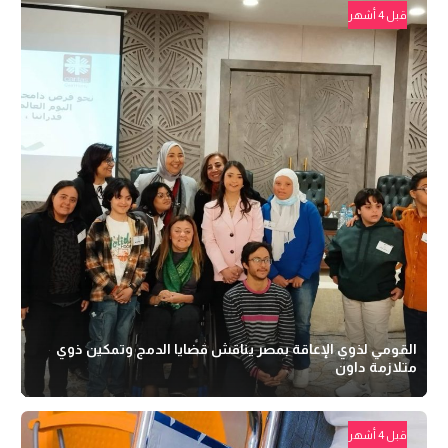
قبل 4 أشهر
القومي لذوي الإعاقة بمصر يناقش قضايا الدمج وتمكين ذوي
متلازمة داون
قبل 4 أشهر