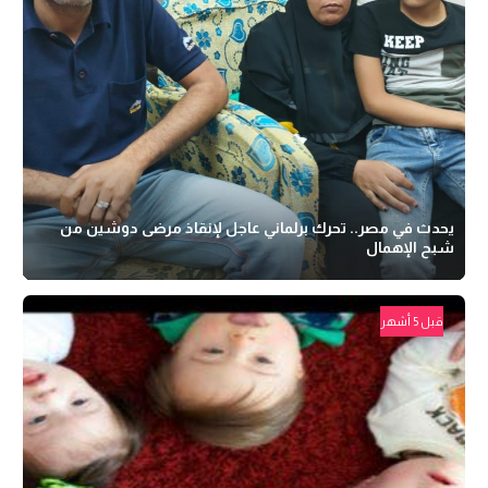
يحدث في مصر.. تحرك برلماني عاجل لإنقاذ مرضى دوشين من
شبح الإهمال
قبل 5 أشهر