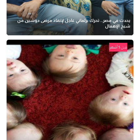
يحدث في مصر.. تحرك برلماني عاجل لإنقاذ مرضى دوشين من
شبح الإهمال
قبل 5 أشهر