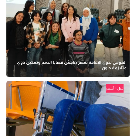
القومي لذوي الإعاقة بمصر يناقش قضايا الدمج وتمكين ذوي
متلازمة داون
قبل 4 أشهر