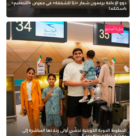
ذوو الإعاقة يرفعون شعار «تبًا للشفقة» في معرض «التصميم»
باسكتلندا
قبل 3 أسابيع
الخطوط الجوية الكويتية تدشّن أولى رحلاتها المباشرة إلى
دمشق بواقع رحلة يوميًا