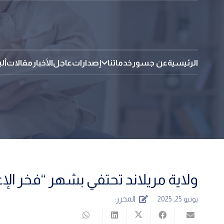
الرئيسية
عن جسور
خدماتنا
إصدارات
عاجل
الأخبار
مقالات
أل
ولاية مريلاند تحتفي بشهر “فخر الإ
المحرر:
يونيو 25, 2025