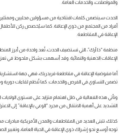
والمواصلات، والخدمات العامة.
الحدث سيتضمن كلمات افتتاحية من مسؤولين محليين وممثلين 
أفراد من المجتمع من ذوي الإعاقة. كما سيُخصص ركن للأطفال،
الإعاقة في المقاطعة.
منظمة “ذا آرك”، التي تستضيف الحدث، تُعد واحدة من أبرز المنظم
الإعاقات الذهنية والنمائية. وقد أسهمت بشكل ملحوظ في تعزيز
أما مفوضية الإعاقة في مقاطعة فريدريك، فهي جهة استشارية تقد
تضمن التساوي في الفرص والخدمات. كما تُنظم لقاءات دورية وم
وتأتي هذه الفعالية في ظل اهتمام متزايد على مستوى الولايات
التشديد على أهمية الانتقال من مجرد “الوعي بالإعاقة” إلى الاعتراف
كذلك، تتبنى العديد من المقاطعات والمدن الأمريكية مبادرات م
توجه أوسع نحو إشراك ذوي الإعاقة في الحياة العامة، وتغيير الص