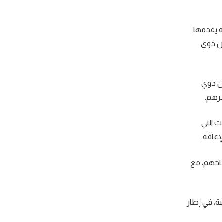
 يقدمها
اص ذوي
من ذوي
سرهم.
ت التي
إعاقة.
جاحهم، مع
ة، في إطار