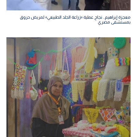
معجزة إبراهيم.. نجاح عملية «زراعة الجلد الطبيعي» لمريض حروق
بمستشفى مصري