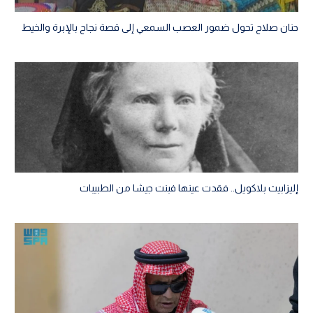
حنان صلاح تحول ضمور العصب السمعي إلى قصة نجاح بالإبرة والخيط
إليزابيث بلاكويل.. فقدت عينها فبنت جيشا من الطبيبات