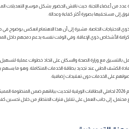
 عدد من أعضاء اللجنة. حيث ناقش الحضور بشكل موسع التعديلات المق
وق إلى مستحقيها بصورة أكثر كفاءة وعدالة.
لف ذوي الاحتياجات الخاصة. مشيرة إلى أن هذا الاهتمام انعكس بوضوح في 
 كرامة الأشخاص ذوي الإعاقة. وفي الوقت نفسه يدعم دمجهم داخل الم
مل بالتنسيق مع وزارة الصحة والسكان على اتخاذ خطوات عملية لتسهيل ا
 إعادة الكشف الطبي عند تجديد بطاقة الخدمات المتكاملة. وهو ما يسهم
صولهم على الخدمات دون تعقيدات إضافية.
وعلاوة على ذلك، أشارت إلى أن الوزارة منحت مهلة حتى نهاية عام 2026 لحاملي البطاقات الورقية لتحديث بياناتهم ضمن المنظو
 محتمل، إلى جانب العمل على تقليل فترات الانتظار من خلال تحسين كفا