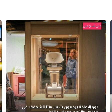
قبل أسبوعين
ذوو الإعاقة يرفعون شعار «تبًا للشفقة» في
معرض «التصميم» باسكتلندا