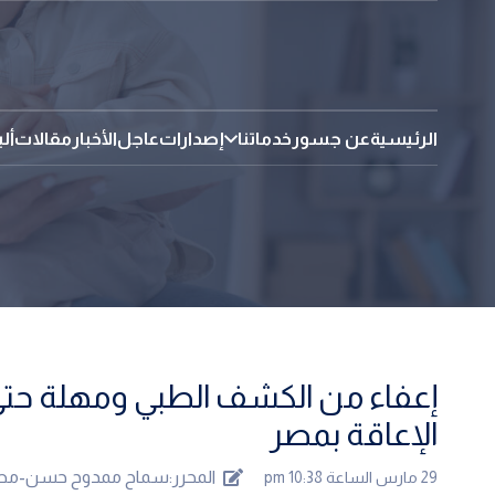
الرئيسية
عن جسور
خدماتنا
إصدارات
عاجل
الأخبار
مقالات
أل
الإعاقة بمصر
المحرر:
سماح ممدوح حسن-مص
29 مارس الساعة 10:38 pm