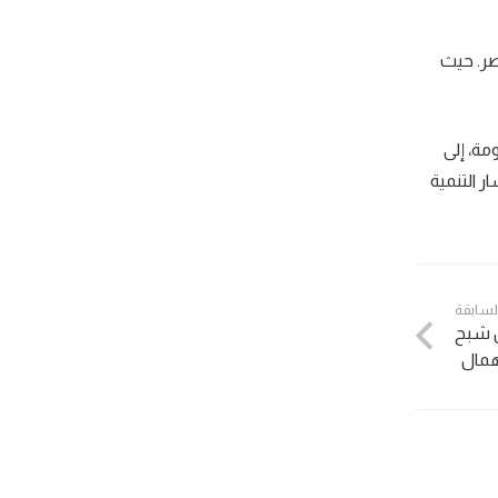
صر. حيث
مة، إلى
 التنمية
السابقة
ن شبح
همال