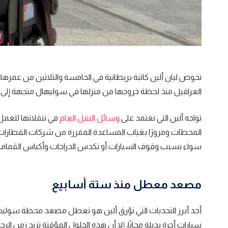
تخوض ليان ألين كاتبة بريطانية في الخامسة والثلاثين من عمرها،
العراقيل منذ لحظة خروجها من منزلها في سوليهال متجهة إلى بر
تواجه ألين التي تعتمد على
وسائل النقل العام
في تنقلاتها للعم
المحطات ومرورًا بغياب المساعدة المقررة من شركات القطارات، 
سواء بسبب وقوف السيارات أو تكدس الدراجات وأكياس القمامة
مصعد معطل منذ ستة أسابيع
أحد أبرز التحديات التي تؤرق ألين هو تعطل مصعد محطة سوليه
سيارات أجرة بديلة مجانًا، إلا أن هذه الحلول المؤقتة تزيد زمن 