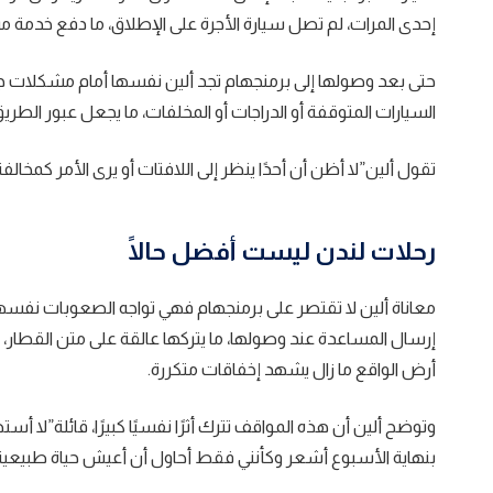
إحدى المرات، لم تصل سيارة الأجرة على الإطلاق، ما دفع خدمة مسا
حتى بعد وصولها إلى برمنجهام تجد ألين نفسها أمام مشكلات جد
السيارات المتوقفة أو الدراجات أو المخلفات، ما يجعل عبور الطريق 
تقول ألين”لا أظن أن أحدًا ينظر إلى اللافتات أو يرى الأمر كم
رحلات لندن ليست أفضل حالًا
معاناة ألين لا تقتصر على برمنجهام فهي تواجه الصعوبات نفسها
إرسال المساعدة عند وصولها، ما يتركها عالقة على متن القطار، 
أرض الواقع ما زال يشهد إخفاقات متكررة.
وتوضح ألين أن هذه المواقف تترك أثرًا نفسيًا كبيرًا، قائلة”لا 
بنهاية الأسبوع أشعر وكأنني فقط أحاول أن أعيش حياة طبيعية، وهذه الأ